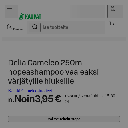
Hyppää sisältöön
Tuotteet
Delia Cameleo 250ml
hopeashampoo vaaleaksi
värjätyille hiuksille
Kaikki Cameleo-tuotteet
vertailuhinta 15,80
Noin
3,95 €
15,80 €/l
n.
€/l
Valitse toimitustapa