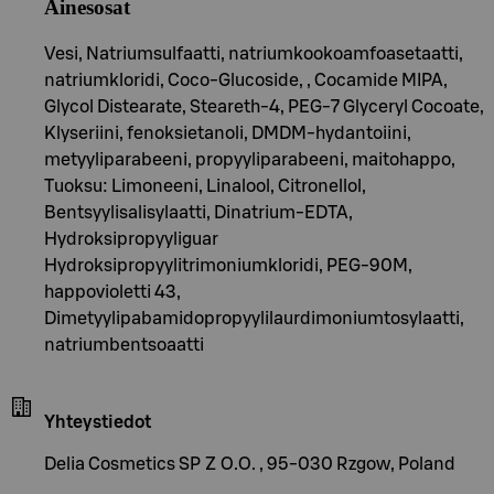
Ainesosat
Vesi, Natriumsulfaatti, natriumkookoamfoasetaatti,
natriumkloridi, Coco-Glucoside, , Cocamide MIPA,
Glycol Distearate, Steareth-4, PEG-7 Glyceryl Cocoate,
Klyseriini, fenoksietanoli, DMDM-hydantoiini,
metyyliparabeeni, propyyliparabeeni, maitohappo,
Tuoksu: Limoneeni, Linalool, Citronellol,
Bentsyylisalisylaatti, Dinatrium-EDTA,
Hydroksipropyyliguar
Hydroksipropyylitrimoniumkloridi, PEG-90M,
happovioletti 43,
Dimetyylipabamidopropyylilaurdimoniumtosylaatti,
natriumbentsoaatti
Yhteystiedot
Delia Cosmetics SP Z O.O. , 95-030 Rzgow, Poland