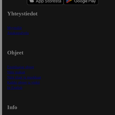
Yhteystiedot
Myymälät
Asiakaspalvelu
Ohjeet
Ensitilaajan ohjeet
Näin maksat
Näin tilaat ja muokkaat
Kaikki ohjeet ja vinkit
In English
Info