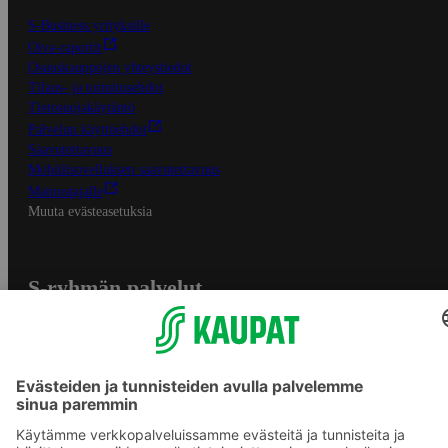
S-Business yrityksille
Oiva-raportit
Osuuskauppojen yhteystiedot
Tilaus- ja toimitusehdot
Tietosuojakäytäntö
Palvelun käyttöehdot
Saavutettavuus
Mobiilisovelluksen saavutettavuus
Mainostajalle
Muuta evästeasetuksia
S-ryhmän palvelut
S-ryhmä
Asiakasomistajuus
Yhteishyvä Ruoka -sovellus
S-ostoslista -sovellus
Prisma.fi