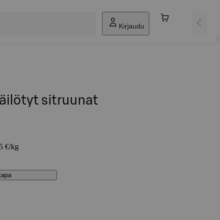
Kirjaudu
äilötyt sitruunat
05 €/kg
stapa