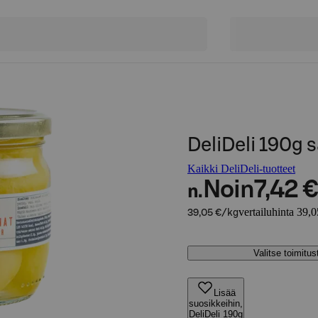
DeliDeli 190g s
Kaikki DeliDeli-tuotteet
Noin
7,42 €
n.
vertailuhinta 39,
39,05 €/kg
Valitse toimitu
Lisää
suosikkeihin,
DeliDeli 190g