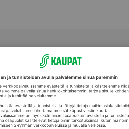
eet
Muut hedelmäsäilykkeet