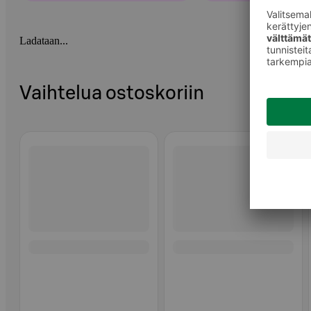
Ladataan...
Vaihtelua ostoskoriin
Ohita listaus