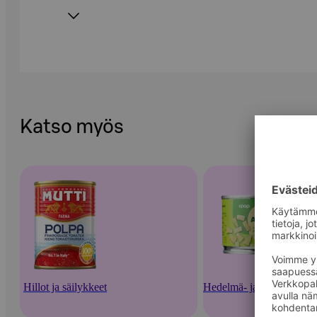
Katso myös
Hillot ja säilykkeet
Hedelmä- ja marjasäilykk