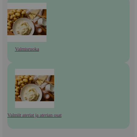
Valmisruoka
Valmiit ateriat ja aterian osat