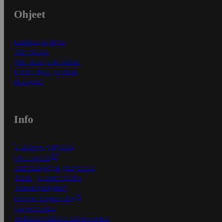
Ohjeet
Ensitilaajan ohjeet
Näin maksat
Näin tilaat ja muokkaat
Kaikki ohjeet ja vinkit
In English
Info
S-Business yrityksille
Oiva-raportit
Osuuskauppojen yhteystiedot
Tilaus- ja toimitusehdot
Tietosuojakäytäntö
Palvelun käyttöehdot
Saavutettavuus
Mobiilisovelluksen saavutettavuus