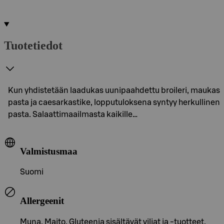
Tuotetiedot
Kun yhdistetään laadukas uunipaahdettu broileri, maukas
pasta ja caesarkastike, lopputuloksena syntyy herkullinen
pasta. Salaattimaailmasta kaikille…
Valmistusmaa
Suomi
Allergeenit
Muna, Maito, Gluteenia sisältävät viljat ja -tuotteet,