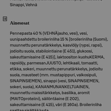
Sinappi, Vehnä
Ainesosat
Pennepasta 40 % (VEHNÄjauho, vesi), vesi,
uunipaahdettu broilerinliha 15 % [broilerinliha (Suomi),
muunnettu perunatärkkelys, kasviöljy (rypsi, rapsi),
jodioitu suola, stabilointiaine (E 451), glukoosi,
sakeuttamisaine (E 415)], laktoositon kuohuKERMA,
rapsiöljy, parmesanJUUSTO, lehtikaali, tomaatti,
etikka, sokeri, muunnettu perunatärkkelys, jodioitu
suola, mausteet (mm. mustapippuri, valkosipuli,
SINAPINSIEMEN), sinappi (vesi, SINAPINSIEMEN,
sokeri, suola), KANANMUNANKELTUAINEN,
muunnettu maissitärkkelys, basilika, aromit
(MAITOproteiini), säilöntäaine (E 202),
sakeuttamisaine (E 415), väri (E 160a). Broilerinliha
saattaa sisältää luuta.