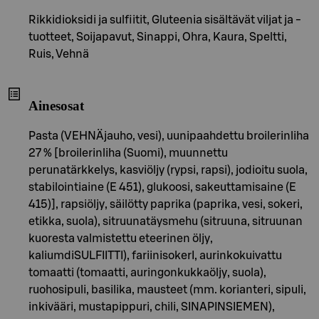
Rikkidioksidi ja sulfiitit, Gluteenia sisältävät viljat ja -
tuotteet, Soijapavut, Sinappi, Ohra, Kaura, Speltti,
Ruis, Vehnä
Ainesosat
Pasta (VEHNÄjauho, vesi), uunipaahdettu broilerinliha
27 % [broilerinliha (Suomi), muunnettu
perunatärkkelys, kasviöljy (rypsi, rapsi), jodioitu suola,
stabilointiaine (E 451), glukoosi, sakeuttamisaine (E
415)], rapsiöljy, säilötty paprika (paprika, vesi, sokeri,
etikka, suola), sitruunatäysmehu (sitruuna, sitruunan
kuoresta valmistettu eteerinen öljy,
kaliumdiSULFIITTI), fariinisokerI, aurinkokuivattu
tomaatti (tomaatti, auringonkukkaöljy, suola),
ruohosipuli, basilika, mausteet (mm. korianteri, sipuli,
inkivääri, mustapippuri, chili, SINAPINSIEMEN),