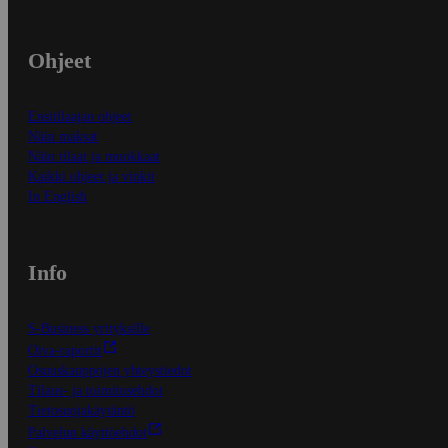
Ohjeet
Ensitilaajan ohjeet
Näin maksat
Näin tilaat ja muokkaat
Kaikki ohjeet ja vinkit
In English
Info
S-Business yrityksille
Oiva-raportit
Osuuskauppojen yhteystiedot
Tilaus- ja toimitusehdot
Tietosuojakäytäntö
Palvelun käyttöehdot