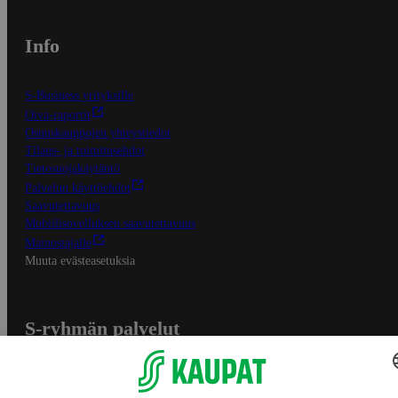
Info
S-Business yrityksille
Oiva-raportit
Osuuskauppojen yhteystiedot
Tilaus- ja toimitusehdot
Tietosuojakäytäntö
Palvelun käyttöehdot
Saavutettavuus
Mobiilisovelluksen saavutettavuus
Mainostajalle
Muuta evästeasetuksia
S-ryhmän palvelut
S-ryhmä