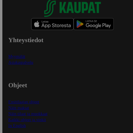
Yhteystiedot
Myymälät
Asiakaspalvelu
Ohjeet
Ensitilaajan ohjeet
Näin maksat
Näin tilaat ja muokkaat
Kaikki ohjeet ja vinkit
In English