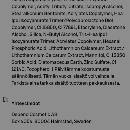
Copolymer, Acetyl Tributyl Citrate, Isopropyl Alcohol,
Stearalkonium Bentonite, Acrylates Copolymer, Hea
Ipdi Isocyanurate Trimer/Polycaprolactone Diol
Copolymer, CI 15850, CI 77891, Etocrylene, Diacetone
Alcohol, Silica, N-Butyl Alcohol, Tris-Hea Ipdi
Isocyanurate Trimer, Acrylates Copolymer, Hexanal,
Phosphoric Acid, Lithothamnion Calcareum Extract /
Lithothamnium Calcarum Extract, Mannitol, CI 15850,
Sorbic Acid, Diatomaceous Earth, Zinc Sulfate, CI
19140, Tocopherol.||Päivitämme koostumusta
säännöllisesti. Tämän vuoksi sisältö voi vaihdella.
Tarkista aina tarkka sisältö tuotteen pakkauksesta.
Yhteystiedot
Depend Cosmetic AB
Box 4054, 30004 Halmstad, Sweden