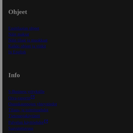
Ohjeet
Ensitilaajan ohjeet
Näin maksat
Näin tilaat ja muokkaat
Kaikki ohjeet ja vinkit
In English
Info
S-Business yrityksille
Oiva-raportit
Osuuskauppojen yhteystiedot
Tilaus- ja toimitusehdot
Tietosuojakäytäntö
Palvelun käyttöehdot
Saavutettavuus