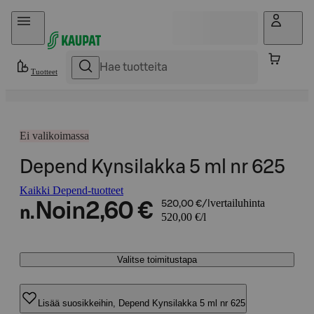
Hyppää sisältöön
Tuotteet
Ei valikoimassa
Depend Kynsilakka 5 ml nr 625
Kaikki Depend-tuotteet
vertailuhinta
Noin
2,60 €
520,00 €/l
n.
520,00 €/l
Valitse toimitustapa
Lisää suosikkeihin, Depend Kynsilakka 5 ml nr 625