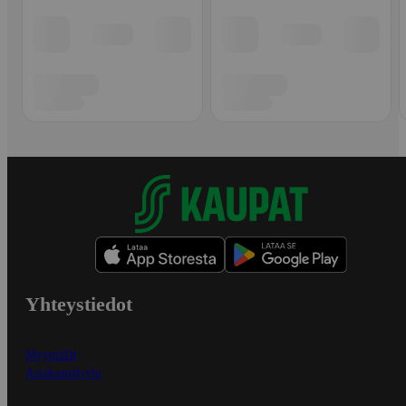
Yhteystiedot
Myymälät
Asiakaspalvelu