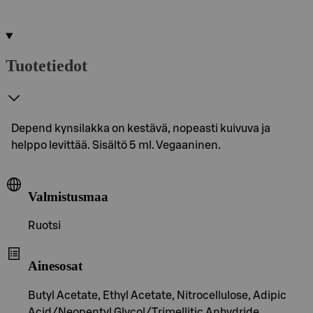
Tuotetiedot
Depend kynsilakka on kestävä, nopeasti kuivuva ja
helppo levittää. Sisältö 5 ml. Vegaaninen.
Valmistusmaa
Ruotsi
Ainesosat
Butyl Acetate, Ethyl Acetate, Nitrocellulose, Adipic
Acid/Neopentyl Glycol/Trimellitic Anhydride