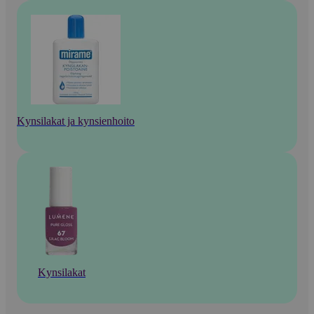
Kynsilakat ja kynsienhoito
Kynsilakat