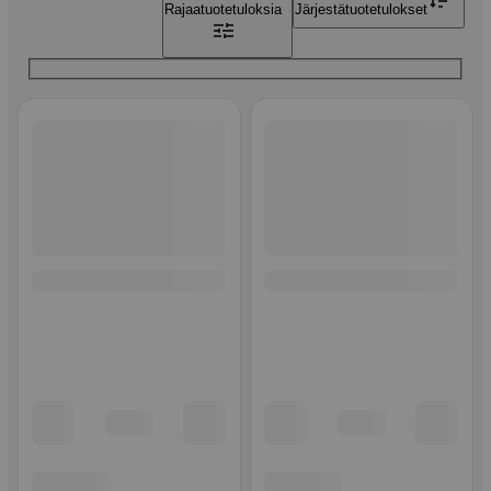
Rajaa
tuotetuloksia
Järjestä
tuotetulokset