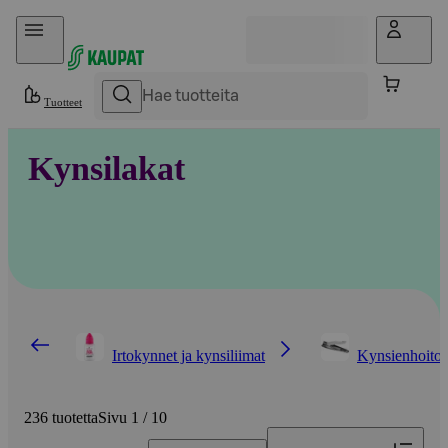
Hyppää sisältöön
Tuotteet
Kynsilakat
Irtokynnet ja kynsiliimat
Kynsienhoitot
236 tuotetta
Sivu 1 / 10