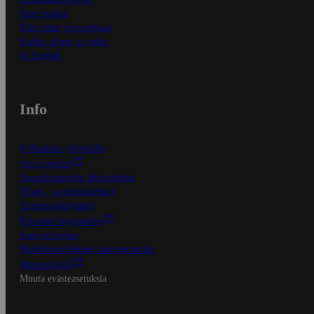
Näin maksat
Näin tilaat ja muokkaat
Kaikki ohjeet ja vinkit
In English
Info
S-Business yrityksille
Oiva-raportit
Osuuskauppojen yhteystiedot
Tilaus- ja toimitusehdot
Tietosuojakäytäntö
Palvelun käyttöehdot
Saavutettavuus
Mobiilisovelluksen saavutettavuus
Mainostajalle
Muuta evästeasetuksia