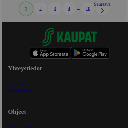
Seuraava
...
2
3
4
10
1
Yhteystiedot
Myymälät
Asiakaspalvelu
Ohjeet
Ensitilaajan ohjeet