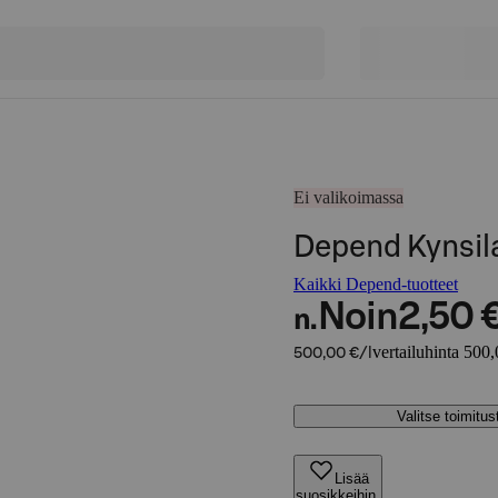
Ei valikoimassa
Depend Kynsila
Kaikki Depend-tuotteet
Noin
2,50 
n.
vertailuhinta 500,
500,00 €/l
Valitse toimitu
Lisää
suosikkeihin,