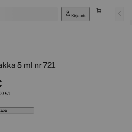
Kirjaudu
kka 5 ml nr 721
€
00 €/l
stapa