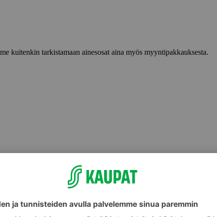
lemme kuitenkin tarkistamaan ainesosat aina myös myyntipakkauksesta.