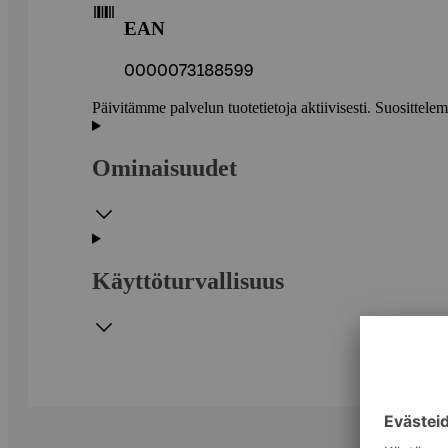
EAN
0000073188599
Päivitämme palvelun tuotetietoja aktiivisesti. Suositte
Ominaisuudet
Käyttöturvallisuus