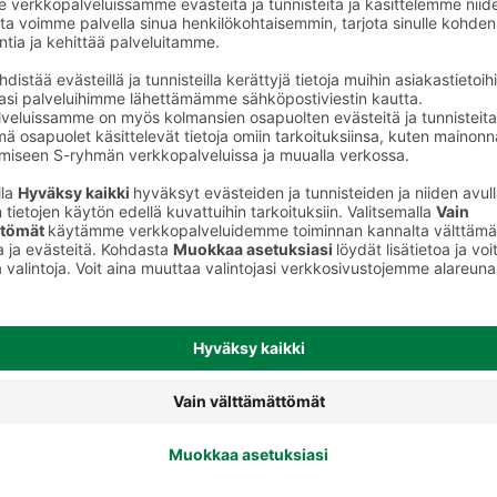
to
Kynsilakat