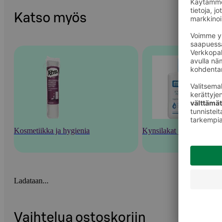
Katso myös
Kosmetiikka ja hygienia
Kynsilakat ja kynsienhoi
Ladataan...
Vaihtelua ostoskoriin