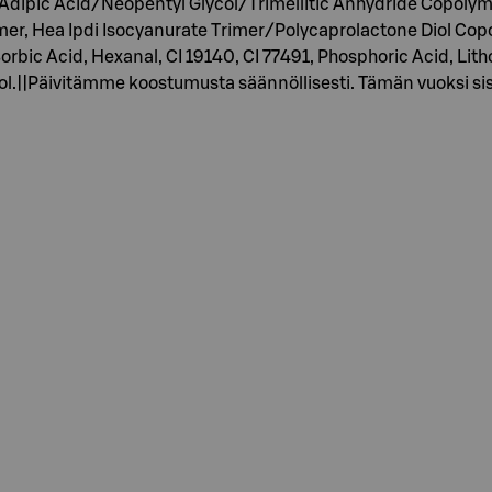
 Adipic Acid/Neopentyl Glycol/Trimellitic Anhydride Copolymer,
r, Hea Ipdi Isocyanurate Trimer/Polycaprolactone Diol Copol
Sorbic Acid, Hexanal, CI 19140, CI 77491, Phosphoric Acid, Li
.||Päivitämme koostumusta säännöllisesti. Tämän vuoksi sisält