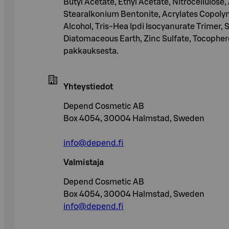
Butyl Acetate, Ethyl Acetate, Nitrocellulose,
Stearalkonium Bentonite, Acrylates Copolyme
Alcohol, Tris-Hea Ipdi Isocyanurate Trimer, 
Diatomaceous Earth, Zinc Sulfate, Tocopherol
pakkauksesta.
Yhteystiedot
Depend Cosmetic AB
Box 4054, 30004 Halmstad, Sweden
info@depend.fi
Valmistaja
Depend Cosmetic AB
Box 4054, 30004 Halmstad, Sweden
info@depend.fi