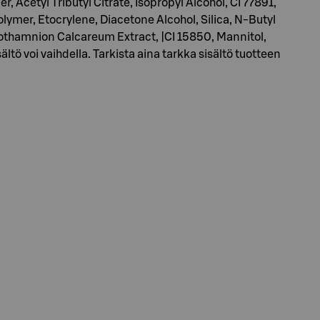
 Acetyl Tributyl Citrate, Isopropyl Alcohol, CI 77891,
ymer, Etocrylene, Diacetone Alcohol, Silica, N-Butyl
thothamnion Calcareum Extract, |CI 15850, Mannitol,
ö voi vaihdella. Tarkista aina tarkka sisältö tuotteen