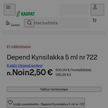
Hyppää sisältöön
Tuotteet
Ei valikoimassa
Depend Kynsilakka 5 ml nr 722
Kaikki Depend-tuotteet
vertailuhinta
Noin
2,50 €
500,00 €/l
n.
500,00 €/l
Valitse toimitustapa
Lisää suosikkeihin, Depend Kynsilakka 5 ml nr 722