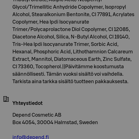
Glycol/Trimellitic Anhydride Copolymer, Isopropyl
Alcohol, Stearalkonium Bentonite, CI 77891, Acrylates
Copolymer, Hea Ipdi Isocyanurate
Trimer/Polycaprolactone Diol Copolymer, CI 12085,
Diacetone Alcohol, Silica, N-Butyl Alcohol, CI 19140,
Tris-Hea Ipdi Isocyanurate Trimer, Sorbic Acid,
Hexanal, Phosphoric Acid, Lithothamnion Calcareum
Extract, Mannitol, Diatomaceous Earth, Zinc Sulfate,
CI 73360, Tocopherol.||Päivitämme koostumusta
säännöllisesti. Tämän vuoksi sisältö voi vaihdella.
Tarkista aina tarkka sisältö tuotteen pakkauksesta.
Yhteystiedot
Depend Cosmetic AB
Box 4054, 30004 Halmstad, Sweden
info@depend.fi