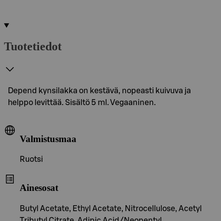
Tuotetiedot
Depend kynsilakka on kestävä, nopeasti kuivuva ja
helppo levittää. Sisältö 5 ml. Vegaaninen.
Valmistusmaa
Ruotsi
Ainesosat
Butyl Acetate, Ethyl Acetate, Nitrocellulose, Acetyl
Tributyl Citrate, Adipic Acid/Neopentyl