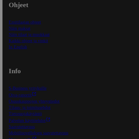
Ohjeet
Ensitilaajan ohjeet
Näin maksat
Näin tilaat ja muokkaat
Kaikki ohjeet ja vinkit
In English
Info
S-Business yrityksille
Oiva-raportit
Osuuskauppojen yhteystiedot
Tilaus- ja toimitusehdot
Tietosuojakäytäntö
Palvelun käyttöehdot
Saavutettavuus
Mobiilisovelluksen saavutettavuus