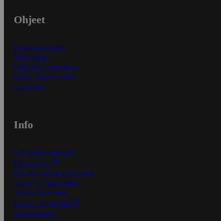
Ohjeet
Ensitilaajan ohjeet
Näin maksat
Näin tilaat ja muokkaat
Kaikki ohjeet ja vinkit
In English
Info
S-Business yrityksille
Oiva-raportit
Osuuskauppojen yhteystiedot
Tilaus- ja toimitusehdot
Tietosuojakäytäntö
Palvelun käyttöehdot
Saavutettavuus