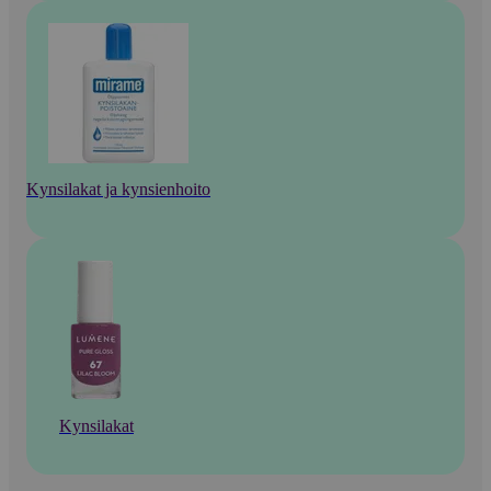
Kynsilakat ja kynsienhoito
Kynsilakat