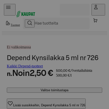
Hyppää sisältöön
Tuotteet
Ei valikoimassa
Depend Kynsilakka 5 ml nr 726
Kaikki Depend-tuotteet
vertailuhinta
Noin
2,50 €
500,00 €/l
n.
500,00 €/l
Valitse toimitustapa
Lisää suosikkeihin, Depend Kynsilakka 5 ml nr 726