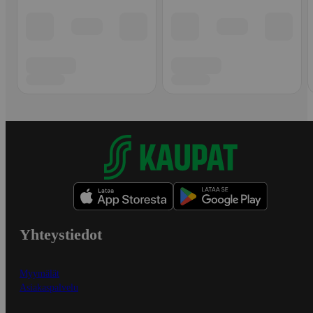
Yhteystiedot
Myymälät
Asiakaspalvelu