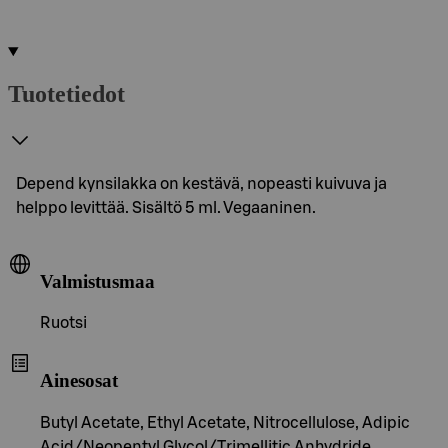
Tuotetiedot
Depend kynsilakka on kestävä, nopeasti kuivuva ja
helppo levittää. Sisältö 5 ml. Vegaaninen.
Valmistusmaa
Ruotsi
Ainesosat
Butyl Acetate, Ethyl Acetate, Nitrocellulose, Adipic
Acid/Neopentyl Glycol/Trimellitic Anhydride