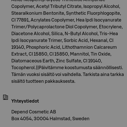
Copolymer, Acetyl Tributyl Citrate, Isopropyl Alcohol,
Stearalkonium Bentonite, Synthetic Fluorphlogopite,
CI 77891, Acrylates Copolymer, Hea Ipdi Isocyanurate
Trimer/Polycaprolactone Diol Copolymer, Etocrylene,
Diacetone Alcohol, Silica, N-Butyl Alcohol, Tris-Hea
Ipdi Isocyanurate Trimer, Sorbic Acid, Hexanal, CI
19140, Phosphoric Acid, Lithothamnion Calcareum
Extract, CI 15850, CI 15850, Mannitol, Tin Oxide,
Diatomaceous Earth, Zinc Sulfate, CI 19140,
Tocopherol.||Päivitämme koostumusta säännöllisesti.
Tämän vuoksi sisältö voi vaihdella. Tarkista aina tarkka
sisältö tuotteen pakkauksesta.
Yhteystiedot
Depend Cosmetic AB
Box 4054, 30004 Halmstad, Sweden