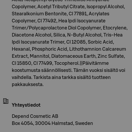
Copolymer, Acetyl Tributyl Citrate, Isopropyl Alcohol,
Stearalkonium Bentonite, CI 77891, Acrylates
Copolymer, CI 77492, Hea Ipdi Isocyanurate
Trimer/Polycaprolactone Diol Copolymer, Etocrylene,
Diacetone Alcohol, Silica, N-Butyl Alcohol, Tris-Hea
Ipdi Isocyanurate Trimer, CI 12085, Sorbic Acid,
Hexanal, Phosphoric Acid, Lithothamnion Calcareum
Extract, Mannitol, Diatomaceous Earth, Zinc Sulfate,
CI 15850, CI 77499, Tocopherol.||Päivitämme
koostumusta säännöllisesti. Tämän vuoksi sisältö voi
vaihdella. Tarkista aina tarkka sisältö tuotteen
pakkauksesta.
Yhteystiedot
Depend Cosmetic AB
Box 4054, 30004 Halmstad, Sweden