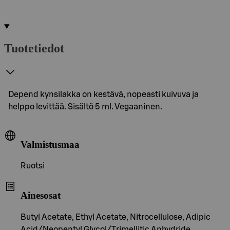
Tuotetiedot
Depend kynsilakka on kestävä, nopeasti kuivuva ja
helppo levittää. Sisältö 5 ml. Vegaaninen.
Valmistusmaa
Ruotsi
Ainesosat
Butyl Acetate, Ethyl Acetate, Nitrocellulose, Adipic
Acid/Neopentyl Glycol/Trimellitic Anhydride