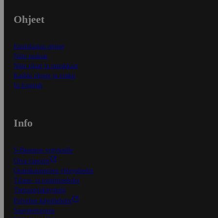
Ohjeet
Ensitilaajan ohjeet
Näin maksat
Näin tilaat ja muokkaat
Kaikki ohjeet ja vinkit
In English
Info
S-Business yrityksille
Oiva-raportit
Osuuskauppojen yhteystiedot
Tilaus- ja toimitusehdot
Tietosuojakäytäntö
Palvelun käyttöehdot
Saavutettavuus