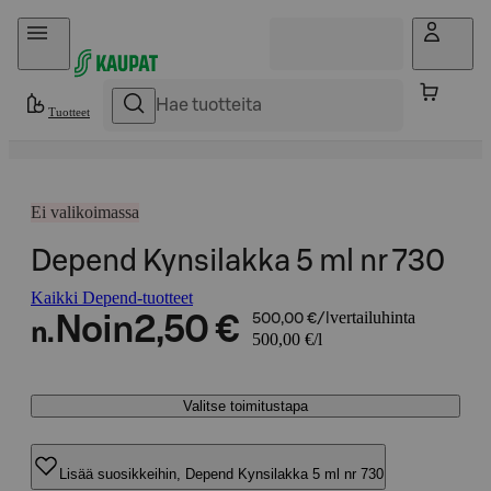
Hyppää sisältöön
Tuotteet
Ei valikoimassa
Depend Kynsilakka 5 ml nr 730
Kaikki Depend-tuotteet
vertailuhinta
Noin
2,50 €
500,00 €/l
n.
500,00 €/l
Valitse toimitustapa
Lisää suosikkeihin, Depend Kynsilakka 5 ml nr 730