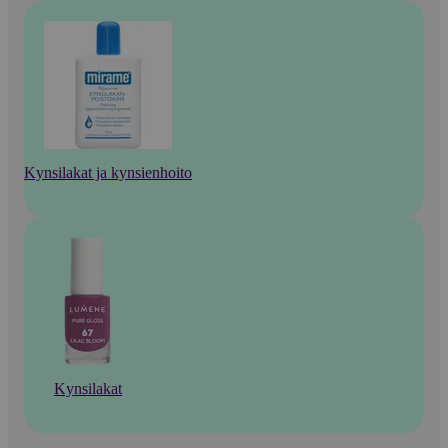
Kynsilakat ja kynsienhoito
Kynsilakat