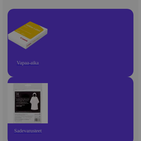
Vapaa-aika
Sadevarusteet