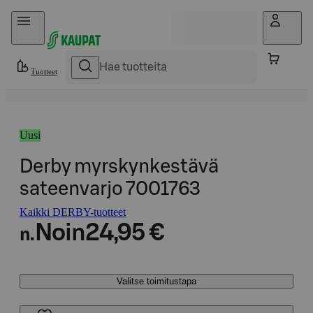
Hyppää sisältöön
Tuotteet
Uusi
Derby myrskynkestävä
sateenvarjo 7001763
Kaikki DERBY-tuotteet
Noin
24,95 €
n.
Valitse toimitustapa