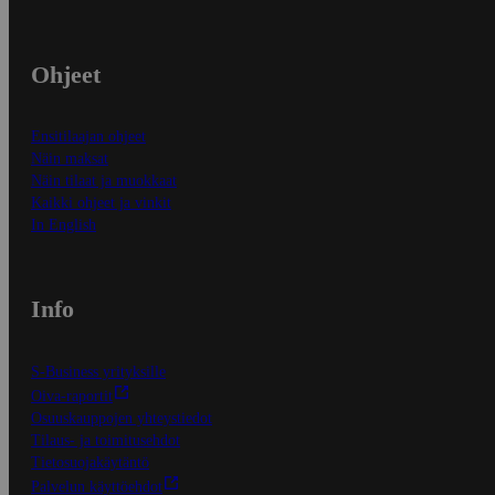
Ohjeet
Ensitilaajan ohjeet
Näin maksat
Näin tilaat ja muokkaat
Kaikki ohjeet ja vinkit
In English
Info
S-Business yrityksille
Oiva-raportit
Osuuskauppojen yhteystiedot
Tilaus- ja toimitusehdot
Tietosuojakäytäntö
Palvelun käyttöehdot