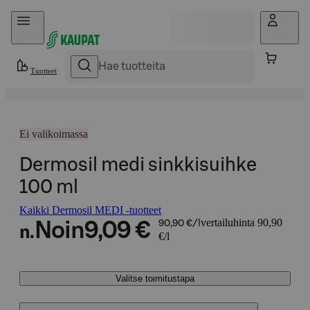
Hyppää sisältöön
Tuotteet
Ei valikoimassa
Dermosil medi sinkkisuihke
100 ml
Kaikki Dermosil MEDI -tuotteet
vertailuhinta 90,90
Noin
9,09 €
90,90 €/l
n.
€/l
Valitse toimitustapa