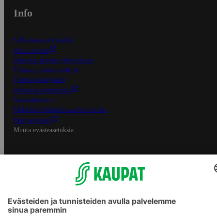
Info
S-Business yrityksille
Oiva-raportit
Osuuskauppojen yhteystiedot
Tilaus- ja toimitusehdot
Tietosuojakäytäntö
Palvelun käyttöehdot
Saavutettavuus
Mobiilisovelluksen saavutettavuus
Mainostajalle
Muuta evästeasetuksia
S-ryhmän palvelut
S-ryhmä
Asiakasomistajuus
Yhteishyvä Ruoka -sovellus