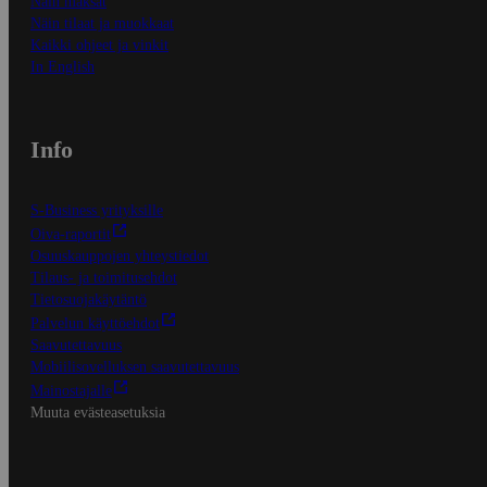
Näin maksat
Näin tilaat ja muokkaat
Kaikki ohjeet ja vinkit
In English
Info
S-Business yrityksille
Oiva-raportit
Osuuskauppojen yhteystiedot
Tilaus- ja toimitusehdot
Tietosuojakäytäntö
Palvelun käyttöehdot
Saavutettavuus
Mobiilisovelluksen saavutettavuus
Mainostajalle
Muuta evästeasetuksia