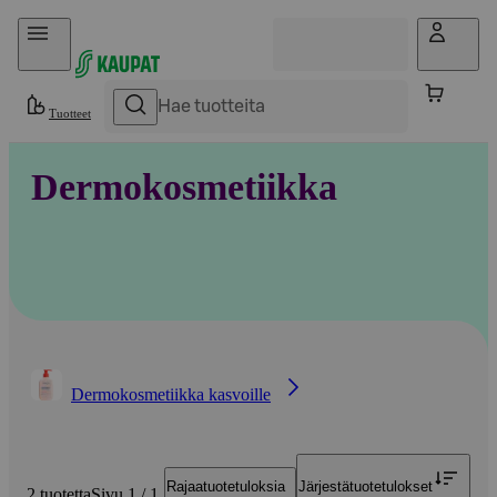
Hyppää sisältöön
Tuotteet
Dermokosmetiikka
Dermokosmetiikka kasvoille
Rajaa
tuotetuloksia
Järjestä
tuotetulokset
2 tuotetta
Sivu 1 / 1