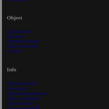
Ohjeet
Ensitilaajan ohjeet
Näin maksat
Näin tilaat ja muokkaat
Kaikki ohjeet ja vinkit
In English
Info
S-Business yrityksille
Oiva-raportit
Osuuskauppojen yhteystiedot
Tilaus- ja toimitusehdot
Tietosuojakäytäntö
Palvelun käyttöehdot