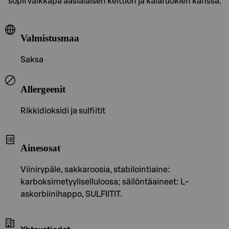
sopii vaikkapa aasialaisen keittiön ja kalaruokien kanssa.
Valmistusmaa
Saksa
Allergeenit
Rikkidioksidi ja sulfiitit
Ainesosat
Viinirypäle, sakkaroosia, stabilointiaine:
karboksimetyyliselluloosa; säilöntäaineet: L-
askorbiinihappo, SULFIITIT.