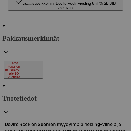
Lisää suosikkeihin, Devils Rock Riesling 8 til-% 2L BIB
valkoviini
Pakkausmerkinnät
Tämä
tuote on
18
kielletty
alle 18-
vuotiailta
Tuotetiedot
Devil's Rock on Suomen myydyimpiä riesling-viinejä ja