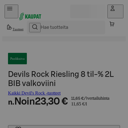
Hyppää sisältöön
Tuotteet
Puolikuiva
Devils Rock Riesling 8 til-% 2L
BIB valkoviini
Kaikki Devil's Rock -tuotteet
vertailuhinta
Noin
23,30 €
11,65 €/l
n.
11,65 €/l