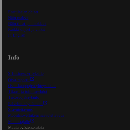
Ensitilaajan ohjeet
Näin maksat
Näin tilaat ja muokkaat
Kaikki ohjeet ja vinkit
In English
Info
S-Business yrityksille
Oiva-raportit
Osuuskauppojen yhteystiedot
Tilaus- ja toimitusehdot
Tietosuojakäytäntö
Palvelun käyttöehdot
Saavutettavuus
Mobiilisovelluksen saavutettavuus
Mainostajalle
Muuta evästeasetuksia