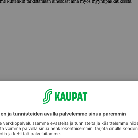
lemme kuitenkin tarkistamaan ainesosat aina myös myyntipakkauksesta.