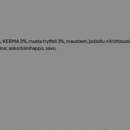
ERMA 3%, musta tryffeli 3%, mausteet, jodioitu nitriittisuola
ine: askorbiinihappo, savu.