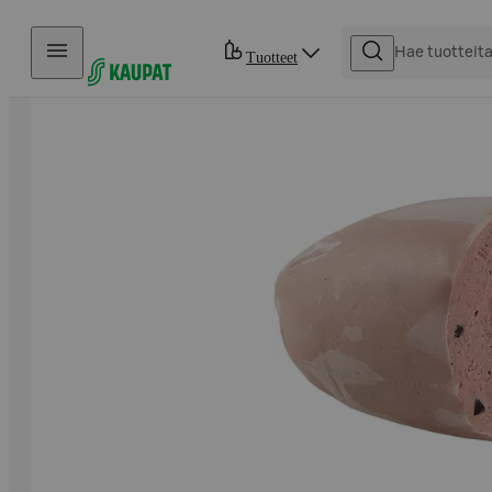
Hyppää sisältöön
Tuotteet