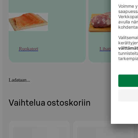
Ruokatori
Lihatiski
Ladataan...
Vaihtelua ostoskoriin
Ohita listaus