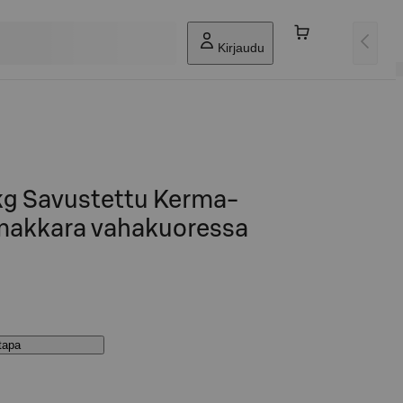
Kirjaudu
1kg Savustettu Kerma-
makkara vahakuoressa
stapa