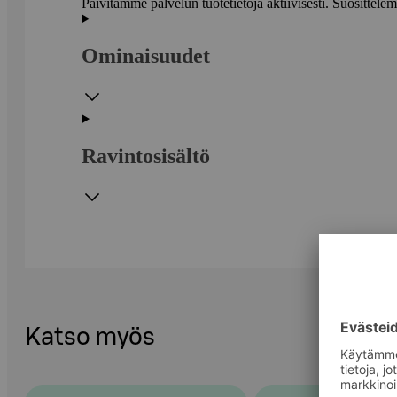
Päivitämme palvelun tuotetietoja aktiivisesti. Suositte
Ominaisuudet
Ravintosisältö
Katso myös