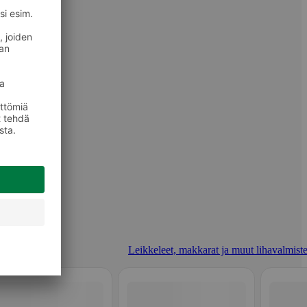
Leikkeleet, makkarat ja muut lihavalmiste