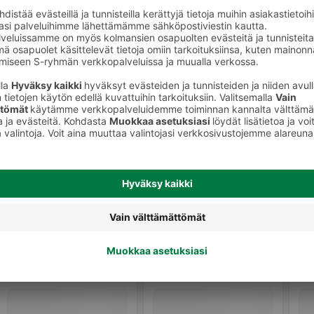
Leikkeleet, makkarat ja muut
lihavalmisteet