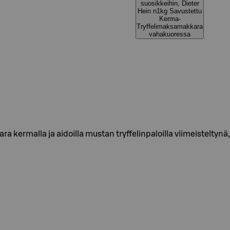
suosikkeihin, Dieter
Hein n1kg Savustettu
Kerma-
Tryffelimaksamakkara
vahakuoressa
kermalla ja aidoilla mustan tryffelinpaloilla viimeisteltynä,