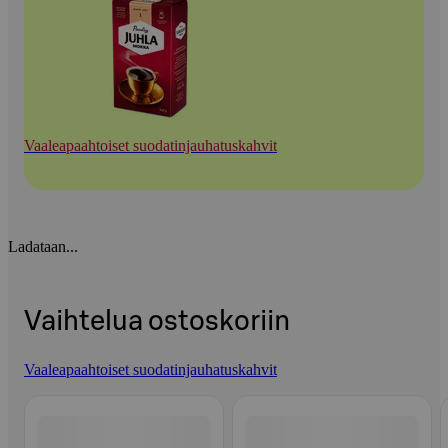
Vaaleapaahtoiset suodatinjauhatuskahvit
Ladataan...
Vaihtelua ostoskoriin
Vaaleapaahtoiset suodatinjauhatuskahvit
Ohita listaus