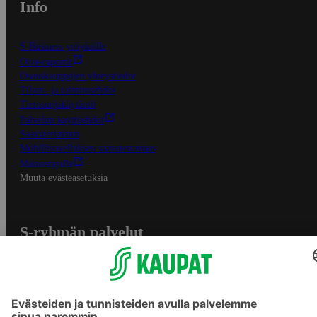
Info
S-Business yrityksille
Oiva-raportit
Osuuskauppojen yhteystiedot
Tilaus- ja toimitusehdot
Tietosuojakäytäntö
Palvelun käyttöehdot
Saavutettavuus
Mobiilisovelluksen saavutettavuus
Mainostajalle
Muuta evästeasetuksia
S-ryhmän palvelut
S-ryhmä
Asiakasomistajuus
Yhteishyvä Ruoka -sovellus