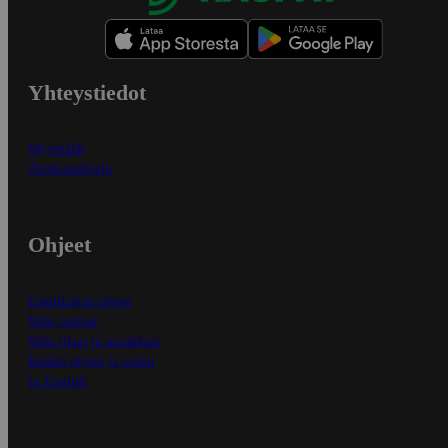
Yhteystiedot
Myymälät
Asiakaspalvelu
Ohjeet
Ensitilaajan ohjeet
Näin maksat
Näin tilaat ja muokkaat
Kaikki ohjeet ja vinkit
In English