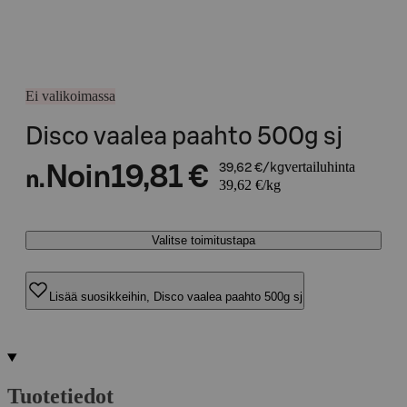
Ei valikoimassa
Disco vaalea paahto 500g sj
vertailuhinta
Noin
19,81 €
39,62 €/kg
n.
39,62 €/kg
Valitse toimitustapa
Lisää suosikkeihin, Disco vaalea paahto 500g sj
Tuotetiedot