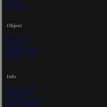
Myymälät
Asiakaspalvelu
Ohjeet
Ensitilaajan ohjeet
Näin maksat
Näin tilaat ja muokkaat
Kaikki ohjeet ja vinkit
In English
Info
S-Business yrityksille
Oiva-raportit
Osuuskauppojen yhteystiedot
Tilaus- ja toimitusehdot