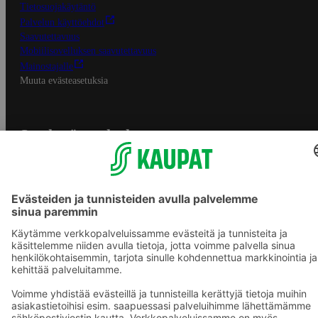
Tietosuojakäytäntö
Palvelun käyttöehdot
Saavutettavuus
Mobiilisovelluksen saavutettavuus
Mainostajalle
Muuta evästeasetuksia
S-ryhmän palvelut
S-ryhmä
Asiakasomistajuus
Yhteishyvä Ruoka -sovellus
S-ostoslista -sovellus
Prisma.fi
Sokos.fi
S-Pankki
Yhteishyvä
Sokos Hotels
Raflaamo