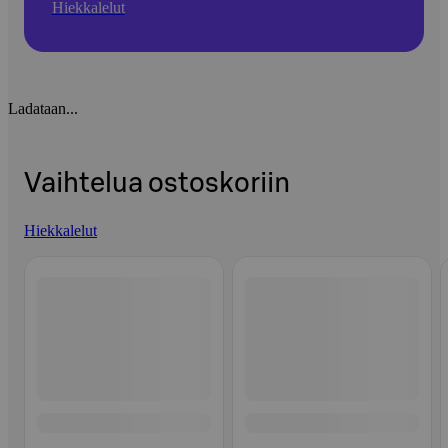
Hiekkalelut
Ladataan...
Vaihtelua ostoskoriin
Hiekkalelut
Ohita listaus