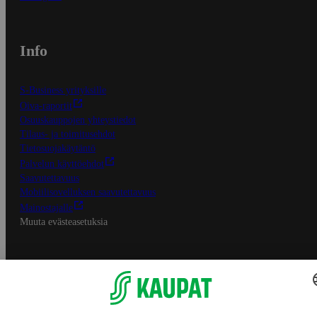
Info
S-Business yrityksille
Oiva-raportit
Osuuskauppojen yhteystiedot
Tilaus- ja toimitusehdot
Tietosuojakäytäntö
Palvelun käyttöehdot
Saavutettavuus
Mobiilisovelluksen saavutettavuus
Mainostajalle
Muuta evästeasetuksia
S-ryhmän palvelut
S-ryhmä