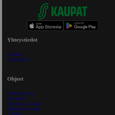
Yhteystiedot
Myymälät
Asiakaspalvelu
Ohjeet
Ensitilaajan ohjeet
Näin maksat
Näin tilaat ja muokkaat
Kaikki ohjeet ja vinkit
In English