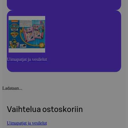
Uimapatjat ja vesilelut
Ladataan...
Vaihtelua ostoskoriin
Uimapatjat ja vesilelut