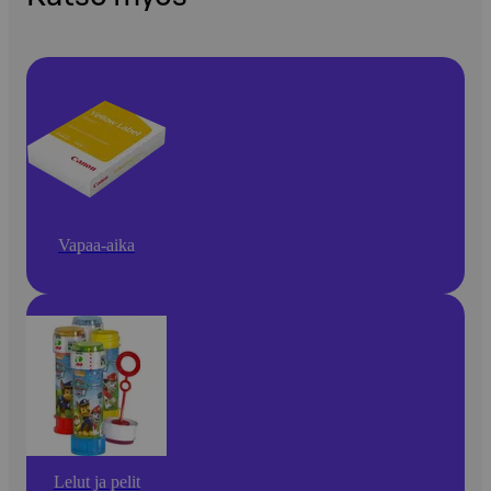
Vapaa-aika
Lelut ja pelit