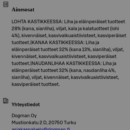
Ainesosat
LOHTA KASTIKKEESSA: Liha ja eläinperäiset tuotteet
28% (kana, sianliha), viljat, kala ja kalatuotteet (lohi
4%), kivennäiset, kasvivalkuaistiivisteet, kasviperäiset
tuotteet.|KANAA KASTIKKEESSA: Liha ja
eläinperäiset tuotteet 32% (kana 13%, sianliha), viljat,
kivennäiset, kasvivalkuaistiivisteet, kasviperäiset
tuotteet.|NAUDANLIHAA KASTIKKEESSA: Liha ja
eläinperäiset tuotteet 32% (kana, naudanliha 4%,
sianliha), viljat, kivennäiset, kasvivalkuaistiivisteet,
kasviperäiset tuotteet.
Yhteystiedot
Dogman Oy
Mustionkatu 2 D, 20750 Turku
asiakaspalvelu@dogman.fi