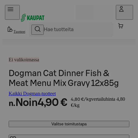
Hyppää sisältöön
Tuotteet
Ei valikoimassa
Dogman Cat Dinner Fish &
Meat Menu Mix Gravy 12x85g
Kaikki Dogman-tuotteet
vertailuhinta 4,80
Noin
4,90 €
4,80 €/kg
n.
€/kg
Valitse toimitustapa