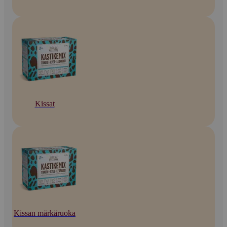
Kissat
Kissan märkäruoka