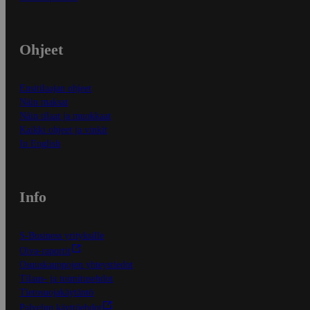
Ohjeet
Ensitilaajan ohjeet
Näin maksat
Näin tilaat ja muokkaat
Kaikki ohjeet ja vinkit
In English
Info
S-Business yrityksille
Oiva-raportit
Osuuskauppojen yhteystiedot
Tilaus- ja toimitusehdot
Tietosuojakäytäntö
Palvelun käyttöehdot