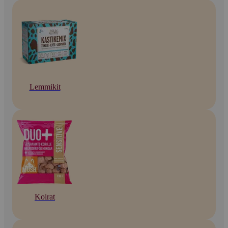
Lemmikit
Koirat