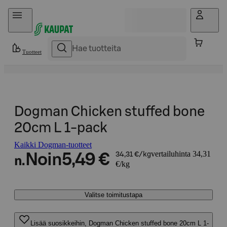
Hyppää sisältöön
Tuotteet
Dogman Chicken stuffed bone
20cm L 1-pack
Kaikki Dogman-tuotteet
vertailuhinta 34,31
Noin
5,49 €
34,31 €/kg
n.
€/kg
Valitse toimitustapa
Lisää suosikkeihin, Dogman Chicken stuffed bone 20cm L 1-