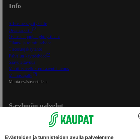
Info
S-Business yrityksille
Oiva-raportit
Osuuskauppojen yhteystiedot
Tilaus- ja toimitusehdot
Tietosuojakäytäntö
Palvelun käyttöehdot
Saavutettavuus
Mobiilisovelluksen saavutettavuus
Mainostajalle
Muuta evästeasetuksia
S-ryhmän palvelut
S-ryhmä
Asiakasomistajuus
Yhteishyvä Ruoka -sovellus