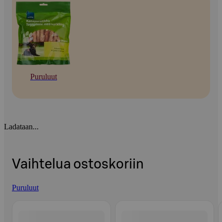
Puruluut
Ladataan...
Vaihtelua ostoskoriin
Puruluut
Ohita listaus