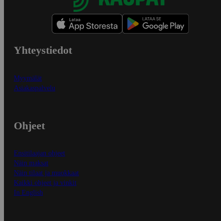
Yhteystiedot
Myymälät
Asiakaspalvelu
Ohjeet
Ensitilaajan ohjeet
Näin maksat
Näin tilaat ja muokkaat
Kaikki ohjeet ja vinkit
In English