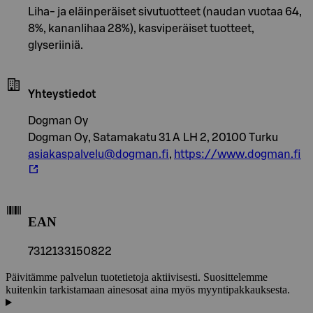
Liha- ja eläinperäiset sivutuotteet (naudan vuotaa 64,
8%, kananlihaa 28%), kasviperäiset tuotteet,
glyseriiniä.
Yhteystiedot
Dogman Oy
Dogman Oy, Satamakatu 31 A LH 2, 20100 Turku
asiakaspalvelu@dogman.fi
,
https://www.dogman.fi
EAN
7312133150822
Päivitämme palvelun tuotetietoja aktiivisesti. Suosittelemme
kuitenkin tarkistamaan ainesosat aina myös myyntipakkauksesta.