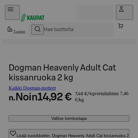
Hyppää sisältöön
Tuotteet
Dogman Heavenly Adult Cat
kissanruoka 2 kg
Kaikki Dogman-tuotteet
vertailuhinta 7,46
Noin
14,92 €
7,46 €/kg
n.
€/kg
Valitse toimitustapa
Lisää suosikkeihin, Dogman Heavenly Adult Cat kissanruoka 2