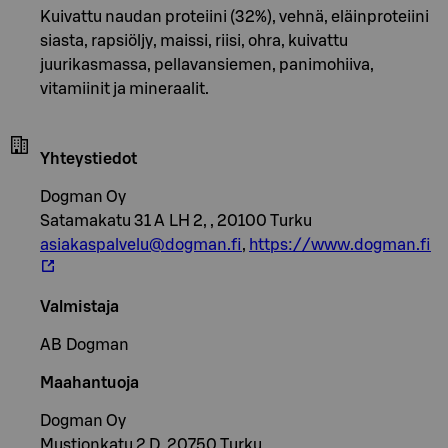
Kuivattu naudan proteiini (32%), vehnä, eläinproteiini
siasta, rapsiöljy, maissi, riisi, ohra, kuivattu
juurikasmassa, pellavansiemen, panimohiiva,
vitamiinit ja mineraalit.
Yhteystiedot
Dogman Oy
Satamakatu 31 A LH 2, , 20100 Turku
asiakaspalvelu@dogman.fi
,
https://www.dogman.fi
Valmistaja
AB Dogman
Maahantuoja
Dogman Oy
Mustionkatu 2 D, 20750 Turku