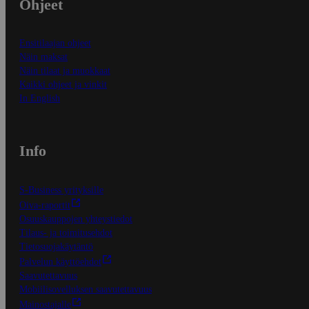
Ohjeet
Ensitilaajan ohjeet
Näin maksat
Näin tilaat ja muokkaat
Kaikki ohjeet ja vinkit
In English
Info
S-Business yrityksille
Oiva-raportit
Osuuskauppojen yhteystiedot
Tilaus- ja toimitusehdot
Tietosuojakäytäntö
Palvelun käyttöehdot
Saavutettavuus
Mobiilisovelluksen saavutettavuus
Mainostajalle