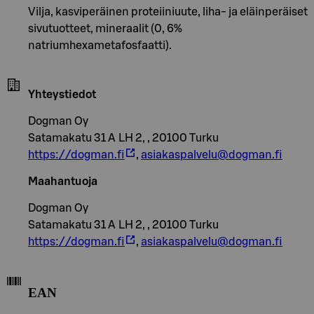
Vilja, kasviperäinen proteiiniuute, liha- ja eläinperäiset
sivutuotteet, mineraalit (0, 6%
natriumhexametafosfaatti).
Yhteystiedot
Dogman Oy
Satamakatu 31 A LH 2, , 20100 Turku
https://dogman.fi
,
asiakaspalvelu@dogman.fi
Maahantuoja
Dogman Oy
Satamakatu 31 A LH 2, , 20100 Turku
https://dogman.fi
,
asiakaspalvelu@dogman.fi
EAN