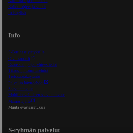
Näin tilaat ja muokkaat
Kaikki ohjeet ja vinkit
In English
Info
S-Business yrityksille
Oiva-raportit
Osuuskauppojen yhteystiedot
Tilaus- ja toimitusehdot
Tietosuojakäytäntö
Palvelun käyttöehdot
Saavutettavuus
Mobiilisovelluksen saavutettavuus
Mainostajalle
Muuta evästeasetuksia
S-ryhmän palvelut