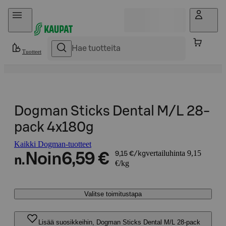
Hyppää sisältöön
Tuotteet
Dogman Sticks Dental M/L 28-
pack 4x180g
Kaikki Dogman-tuotteet
vertailuhinta 9,15
Noin
6,59 €
9,15 €/kg
n.
€/kg
Valitse toimitustapa
Lisää suosikkeihin, Dogman Sticks Dental M/L 28-pack