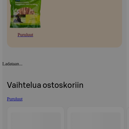
Puruluut
Ladataan...
Vaihtelua ostoskoriin
Puruluut
Ohita listaus