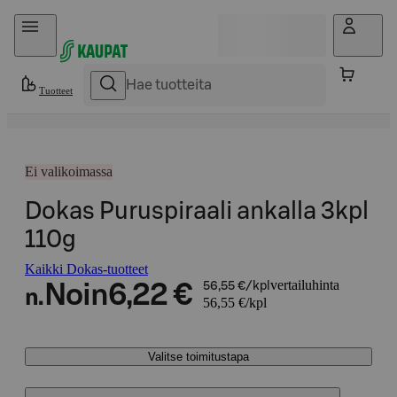
Hyppää sisältöön
Tuotteet
Ei valikoimassa
Dokas Puruspiraali ankalla 3kpl
110g
Kaikki Dokas-tuotteet
vertailuhinta
Noin
6,22 €
56,55 €/kpl
n.
56,55 €/kpl
Valitse toimitustapa