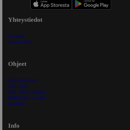
Yhteystiedot
Myymälät
Asiakaspalvelu
Ohjeet
Ensitilaajan ohjeet
Näin maksat
Näin tilaat ja muokkaat
Kaikki ohjeet ja vinkit
In English
Info