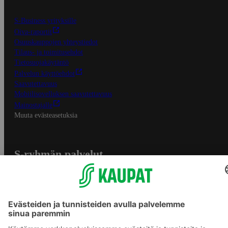
S-Business yrityksille
Oiva-raportit
Osuuskauppojen yhteystiedot
Tilaus- ja toimitusehdot
Tietosuojakäytäntö
Palvelun käyttöehdot
Saavutettavuus
Mobiilisovelluksen saavutettavuus
Mainostajalle
Muuta evästeasetuksia
S-ryhmän palvelut
S-ryhmä
Asiakasomistajuus
Yhteishyvä Ruoka -sovellus
S-ostoslista -sovellus