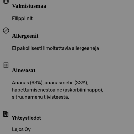
Valmistusmaa
Filippiinit
Allergeenit
Ei pakollisesti ilmoitettavia allergeeneja
Ainesosat
Ananas (63%), ananasmehu (33%),
hapettumisenestoaine (askorbiinihappo),
sitruunamehu tiivisteestä.
Yhteystiedot
Lejos Oy