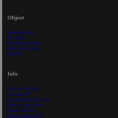
Ohjeet
Ensitilaajan ohjeet
Näin maksat
Näin tilaat ja muokkaat
Kaikki ohjeet ja vinkit
In English
Info
S-Business yrityksille
Oiva-raportit
Osuuskauppojen yhteystiedot
Tilaus- ja toimitusehdot
Tietosuojakäytäntö
Palvelun käyttöehdot