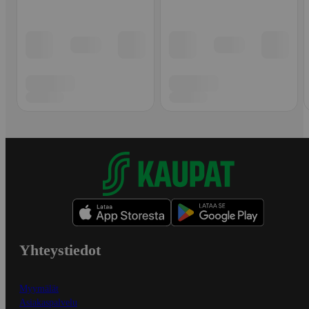
Yhteystiedot
Myymälät
Asiakaspalvelu