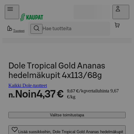
Hyppää sisältöön
Tuotteet
Dole Tropical Gold Ananas
hedelmäkupit 4x113/68g
Kaikki Dole-tuotteet
vertailuhinta 9,67
Noin
4,37 €
9,67 €/kg
n.
€/kg
Valitse toimitustapa
Lisää suosikkeihin, Dole Tropical Gold Ananas hedelmäkupit