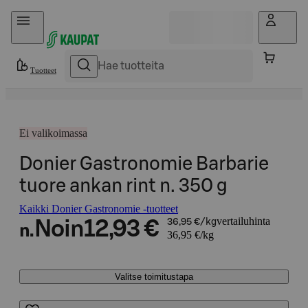
Hyppää sisältöön
Tuotteet
Ei valikoimassa
Donier Gastronomie Barbarie
tuore ankan rint n. 350 g
Kaikki Donier Gastronomie -tuotteet
vertailuhinta
Noin
12,93 €
36,95 €/kg
n.
36,95 €/kg
Valitse toimitustapa