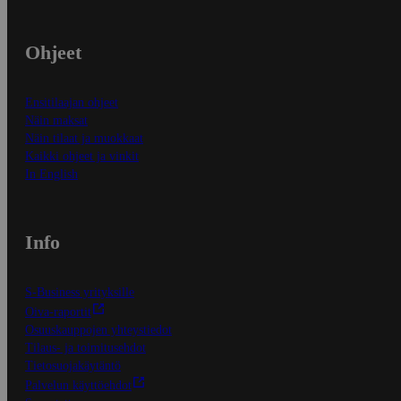
Ohjeet
Ensitilaajan ohjeet
Näin maksat
Näin tilaat ja muokkaat
Kaikki ohjeet ja vinkit
In English
Info
S-Business yrityksille
Oiva-raportit
Osuuskauppojen yhteystiedot
Tilaus- ja toimitusehdot
Tietosuojakäytäntö
Palvelun käyttöehdot