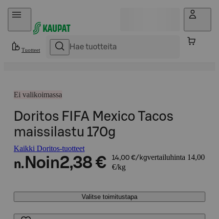
Hyppää sisältöön
Tuotteet
Ei valikoimassa
Doritos FIFA Mexico Tacos
maissilastu 170g
Kaikki Doritos-tuotteet
vertailuhinta 14,00
Noin
2,38 €
14,00 €/kg
n.
€/kg
Valitse toimitustapa