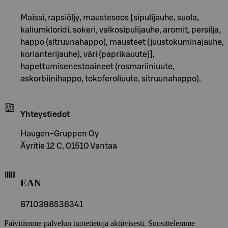
Maissi, rapsiöljy, mausteseos [sipulijauhe, suola,
kaliumkloridi, sokeri, valkosipulijauhe, aromit, persilja,
happo (sitruunahappo), mausteet (juustokuminajauhe,
korianterijauhe), väri (paprikauute)],
hapettumisenestoaineet (rosmariiniuute,
askorbiinihappo, tokoferoliuute, sitruunahappo).
Yhteystiedot
Haugen-Gruppen Oy
Äyritie 12 C, 01510 Vantaa
EAN
8710398536341
Päivitämme palvelun tuotetietoja aktiivisesti. Suosittelemme