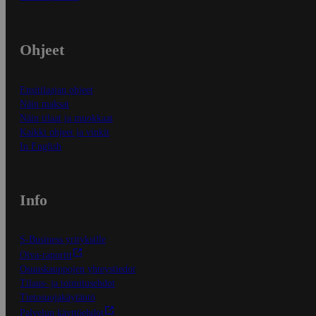
Ohjeet
Ensitilaajan ohjeet
Näin maksat
Näin tilaat ja muokkaat
Kaikki ohjeet ja vinkit
In English
Info
S-Business yrityksille
Oiva-raportit
Osuuskauppojen yhteystiedot
Tilaus- ja toimitusehdot
Tietosuojakäytäntö
Palvelun käyttöehdot