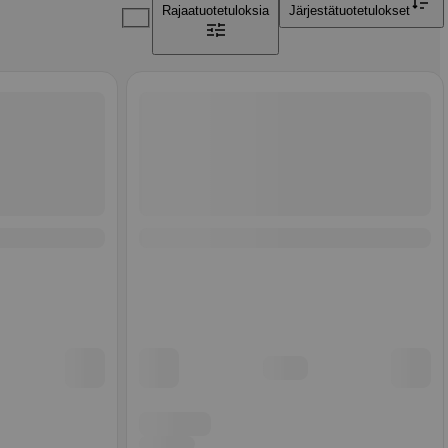
Rajaa
tuotetuloksia
Järjestä
tuotetulokset