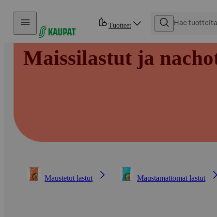
Hyppää sisältöön
Tuotteet
Maissilastut ja nacho
Maustetut lastut
Maustamattomat lastut