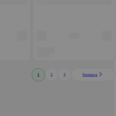
2
3
1
Seuraava