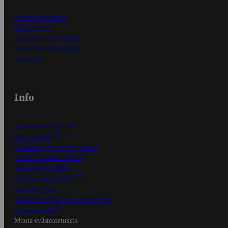
Ensitilaajan ohjeet
Näin maksat
Näin tilaat ja muokkaat
Kaikki ohjeet ja vinkit
In English
Info
S-Business yrityksille
Oiva-raportit
Osuuskauppojen yhteystiedot
Tilaus- ja toimitusehdot
Tietosuojakäytäntö
Palvelun käyttöehdot
Saavutettavuus
Mobiilisovelluksen saavutettavuus
Mainostajalle
Muuta evästeasetuksia