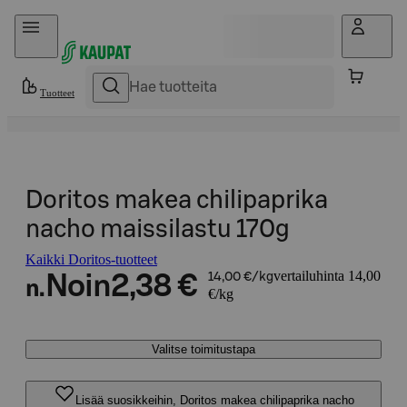
Hyppää sisältöön
Tuotteet
Doritos makea chilipaprika
nacho maissilastu 170g
Kaikki Doritos-tuotteet
vertailuhinta 14,00
Noin
2,38 €
14,00 €/kg
n.
€/kg
Valitse toimitustapa
Lisää suosikkeihin, Doritos makea chilipaprika nacho