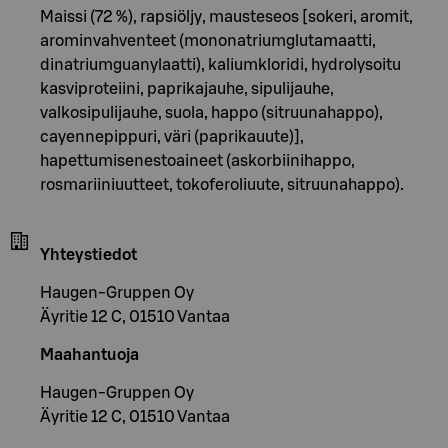
Maissi (72 %), rapsiöljy, mausteseos [sokeri, aromit,
arominvahventeet (mononatriumglutamaatti,
dinatriumguanylaatti), kaliumkloridi, hydrolysoitu
kasviproteiini, paprikajauhe, sipulijauhe,
valkosipulijauhe, suola, happo (sitruunahappo),
cayennepippuri, väri (paprikauute)],
hapettumisenestoaineet (askorbiinihappo,
rosmariiniuutteet, tokoferoliuute, sitruunahappo).
Yhteystiedot
Haugen-Gruppen Oy
Äyritie 12 C, 01510 Vantaa
Maahantuoja
Haugen-Gruppen Oy
Äyritie 12 C, 01510 Vantaa