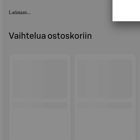
Ladataan...
Vaihtelua ostoskoriin
Ohita listaus