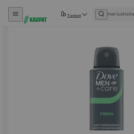
Hyppää sisältöön
Tuotteet