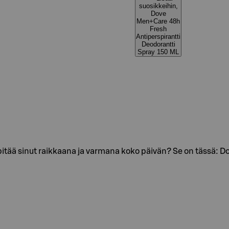
suosikkeihin,
Dove
Men+Care 48h
Fresh
Antiperspirantti
Deodorantti
Spray 150 ML
ja pitää sinut raikkaana ja varmana koko päivän? Se on tässä: