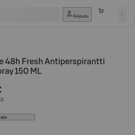
Kirjaudu
 48h Fresh Antiperspirantti
pray 150 ML
€
/l
stapa