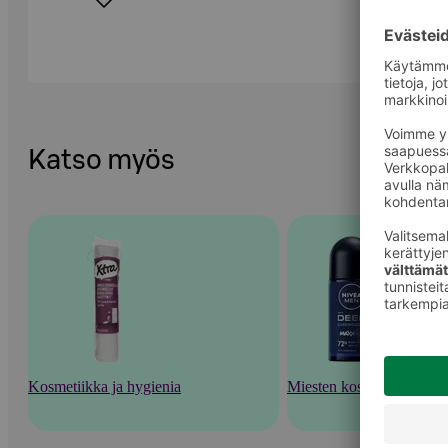
Katso myös
Kosmetiikka ja hygienia
Miesten kosmetiikka