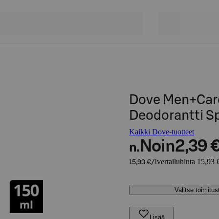
Dove Men+Care
Deodorantti S
Kaikki Dove-tuotteet
Noin
2,39 
n.
vertailuhinta 15,93 €
15,93 €/l
Valitse toimitu
Lisää