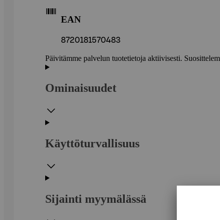
EAN
8720181570483
Päivitämme palvelun tuotetietoja aktiivisesti. Suositte
Ominaisuudet
Käyttöturvallisuus
Sijainti myymälässä