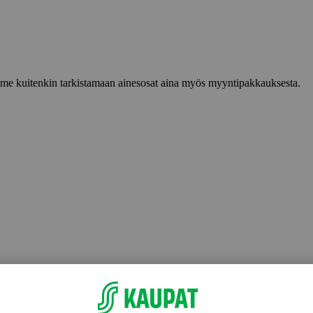
lemme kuitenkin tarkistamaan ainesosat aina myös myyntipakkauksesta.