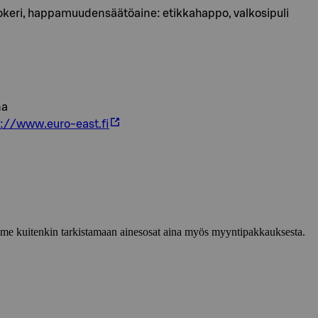
 sokeri, happamuudensäätöaine: etikkahappo, valkosipuli
na
s://www.euro-east.fi
lemme kuitenkin tarkistamaan ainesosat aina myös myyntipakkauksesta.