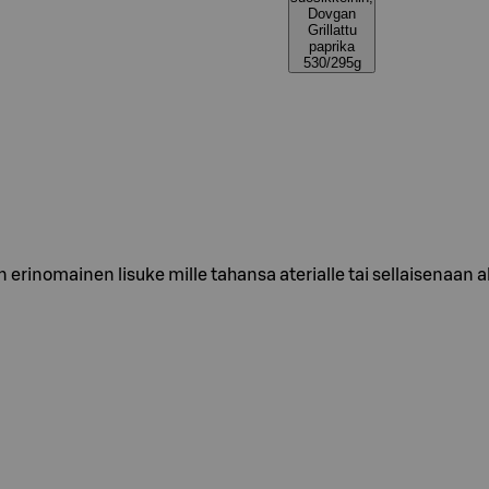
Dovgan
Grillattu
paprika
530/295g
 erinomainen lisuke mille tahansa aterialle tai sellaisenaan a