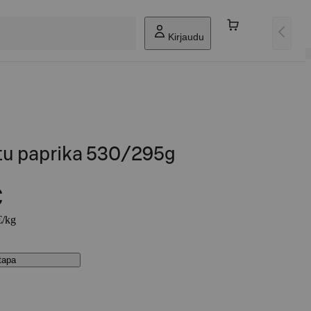
Kirjaudu
ttu paprika 530/295g
€
€/kg
stapa