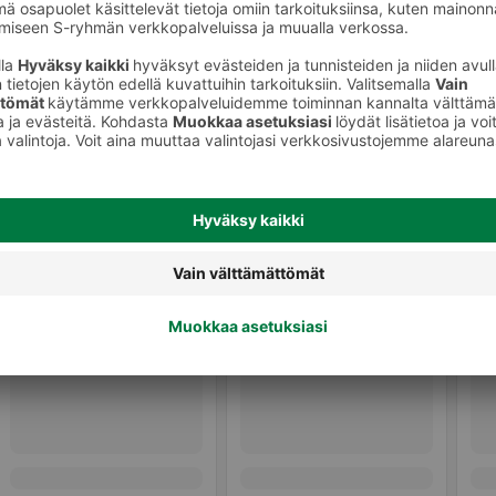
Muut vihannessäilykkeet