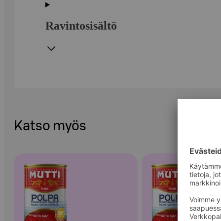
Ravintosisältö
Katso myös