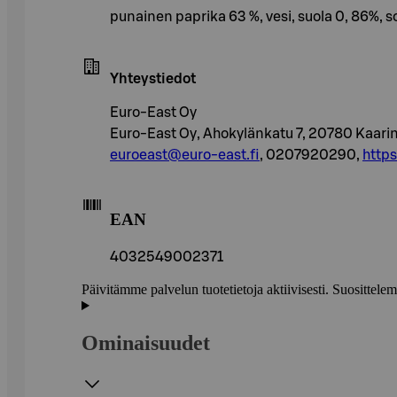
punainen paprika 63 %, vesi, suola 0, 86%,
Yhteystiedot
Euro-East Oy
Euro-East Oy, Ahokylänkatu 7, 20780 Kaari
euroeast@euro-east.fi
, 0207920290,
http
EAN
4032549002371
Päivitämme palvelun tuotetietoja aktiivisesti. Suositte
Ominaisuudet