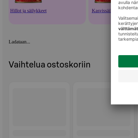
Hillot ja säilykkeet
Kasvissäilykkeet
Ladataan...
Vaihtelua ostoskoriin
Ohita listaus