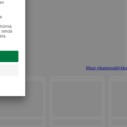
Muut vihannessäilykke