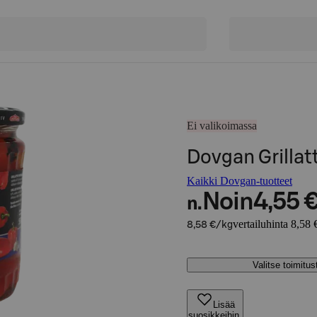
Ei valikoimassa
Dovgan Grilla
Kaikki Dovgan-tuotteet
Noin
4,55 
n.
vertailuhinta 8,58 
8,58 €/kg
Valitse toimitu
Lisää
suosikkeihin,