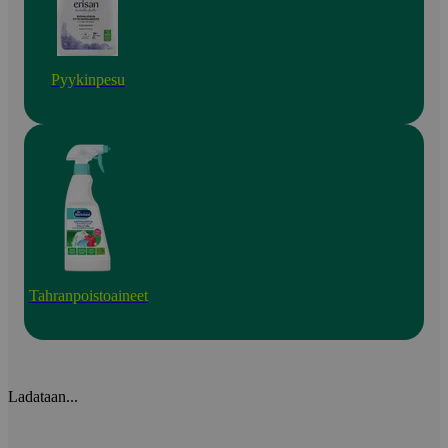
Pyykinpesu
Tahranpoistoaineet
Ladataan...