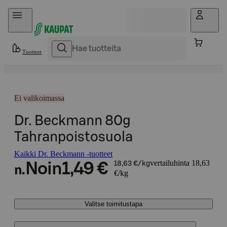
Hyppää sisältöön
Tuotteet
Ei valikoimassa
Dr. Beckmann 80g
Tahranpoistosuola
Kaikki Dr. Beckmann -tuotteet
vertailuhinta 18,63
Noin
1,49 €
18,63 €/kg
n.
€/kg
Valitse toimitustapa