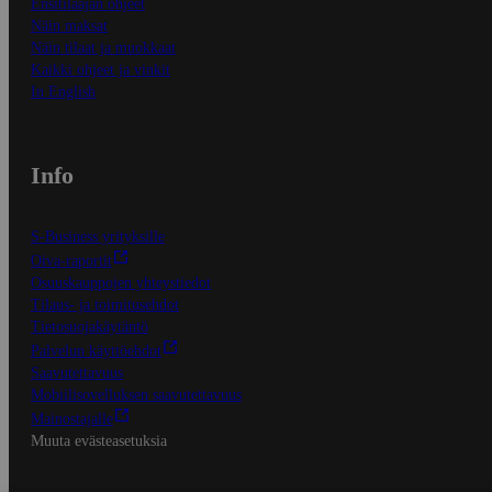
Ensitilaajan ohjeet
Näin maksat
Näin tilaat ja muokkaat
Kaikki ohjeet ja vinkit
In English
Info
S-Business yrityksille
Oiva-raportit
Osuuskauppojen yhteystiedot
Tilaus- ja toimitusehdot
Tietosuojakäytäntö
Palvelun käyttöehdot
Saavutettavuus
Mobiilisovelluksen saavutettavuus
Mainostajalle
Muuta evästeasetuksia