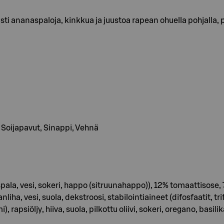
usti ananaspaloja, kinkkua ja juustoa rapean ohuella pohjalla, 
t, Soijapavut, Sinappi, Vehnä
ala, vesi, sokeri, happo (sitruunahappo)), 12% tomaattiso
nliha, vesi, suola, dekstroosi, stabilointiaineet (difosfaatit, t
apsiöljy, hiiva, suola, pilkottu oliivi, sokeri, oregano, basilika