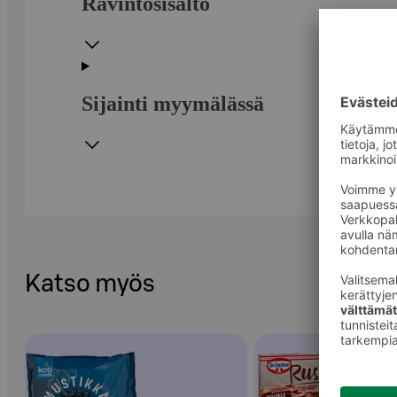
Ravintosisältö
Sijainti myymälässä
Katso myös