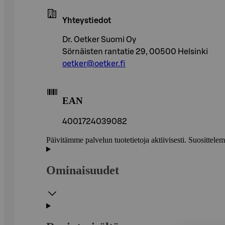
Yhteystiedot
Dr. Oetker Suomi Oy
Sörnäisten rantatie 29, 00500 Helsinki
oetker@oetker.fi
EAN
4001724039082
Päivitämme palvelun tuotetietoja aktiivisesti. Suositte
Ominaisuudet