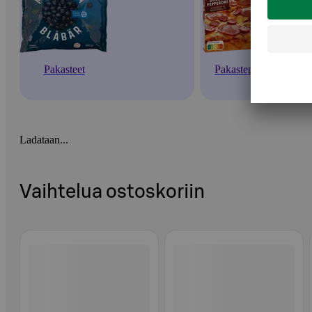
Pakasteet
Pakastepizzat
Ladataan...
Vaihtelua ostoskoriin
Ohita listaus