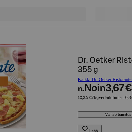
Dr. Oetker Ris
355 g
Kaikki Dr. Oetker Ristorante 
Noin
3,67 €
n.
vertailuhinta 10,3
10,34 €/kg
Valitse toimitu
Lisää