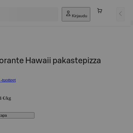
Kirjaudu
torante Hawaii pakastepizza
-tuotteet
4 €/kg
stapa