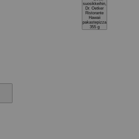
suosikkeihin,
Dr. Oetker
Ristorante
Hawaii
pakastepizza
355 g