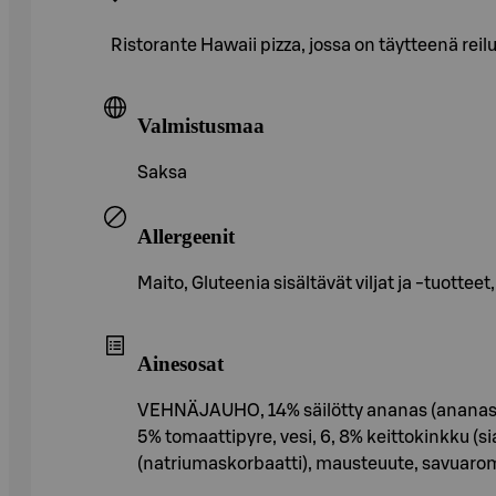
Ristorante Hawaii pizza, jossa on täytteenä reil
Valmistusmaa
Saksa
Allergeenit
Maito, Gluteenia sisältävät viljat ja -tuottee
Ainesosat
VEHNÄJAUHO, 14% säilötty ananas (ananasp
5% tomaattipyre, vesi, 6, 8% keittokinkku (sia
(natriumaskorbaatti), mausteuute, savuaromi), r