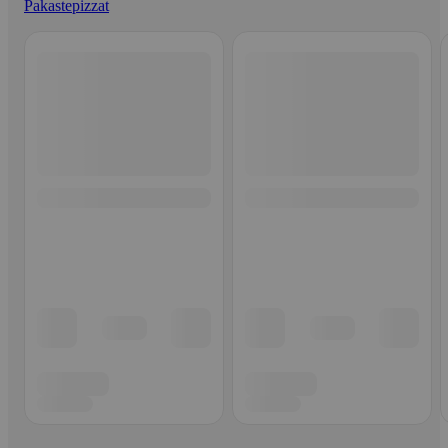
Pakastepizzat
Ohita listaus