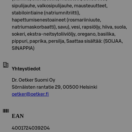
sipulijauhe, valkosipulijauhe, mausteuutteet,
stabilointiaine (natriumnitriitti),
hapettumisenestoaineet (rosmariiniuute,
natriumaskorbaatti), savu), vesi, rapsiöljy, hiiva, suola,
sokeri, ekstra-neitsytoliiviöljy, oregano, basilika,
pippuri, paprika, persilja, Saattaa sisältää: (SOIJAA,
SINAPPIA)
Yhteystiedot
Dr. Oetker Suomi Oy
Sörnäisten rantatie 29, 00500 Helsinki
oetker@oetker.fi
EAN
4001724039204