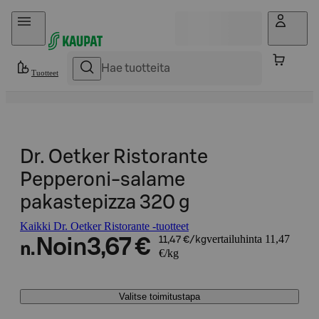
Hyppää sisältöön
Tuotteet
Dr. Oetker Ristorante
Pepperoni-salame
pakastepizza 320 g
Kaikki Dr. Oetker Ristorante -tuotteet
vertailuhinta 11,47
Noin
3,67 €
11,47 €/kg
n.
€/kg
Valitse toimitustapa