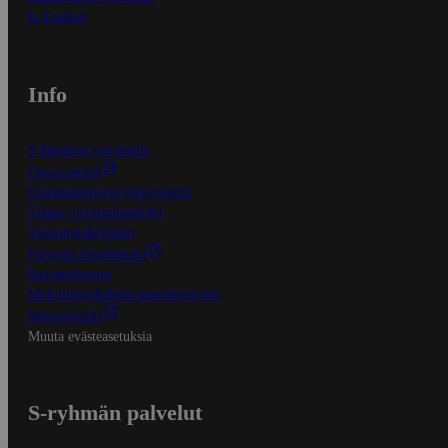
In English
Info
S-Business yrityksille
Oiva-raportit
Osuuskauppojen yhteystiedot
Tilaus- ja toimitusehdot
Tietosuojakäytäntö
Palvelun käyttöehdot
Saavutettavuus
Mobiilisovelluksen saavutettavuus
Mainostajalle
Muuta evästeasetuksia
S-ryhmän palvelut