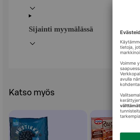
Sijainti myymälässä
Katso myös