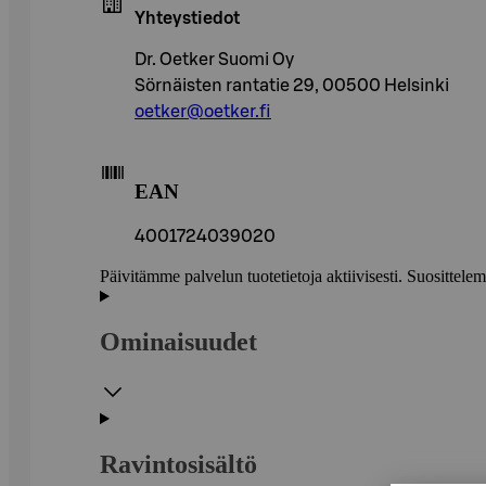
Yhteystiedot
Dr. Oetker Suomi Oy
Sörnäisten rantatie 29, 00500 Helsinki
oetker@oetker.fi
EAN
4001724039020
Päivitämme palvelun tuotetietoja aktiivisesti. Suositte
Ominaisuudet
Ravintosisältö