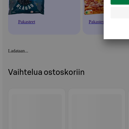
Pakasteet
Pakastepizzat
Ladataan...
Vaihtelua ostoskoriin
Ohita listaus