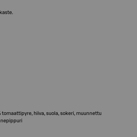
akaste.
omaattipyre, hiiva, suola, sokeri, muunnettu
ennepippuri