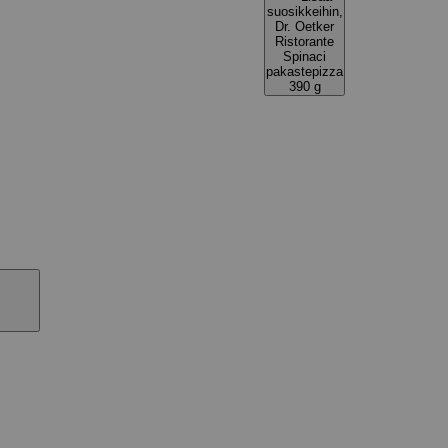
suosikkeihin,
Dr. Oetker
Ristorante
Spinaci
pakastepizza
390 g