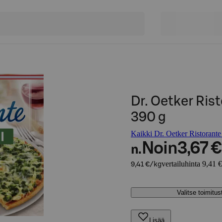
Dr. Oetker Ris
390 g
Kaikki Dr. Oetker Ristorante 
Noin
3,67 €
n.
vertailuhinta 9,41 
9,41 €/kg
Valitse toimitu
Lisää