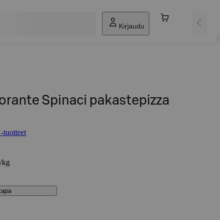
Kirjaudu
torante Spinaci pakastepizza
-tuotteet
€/kg
stapa