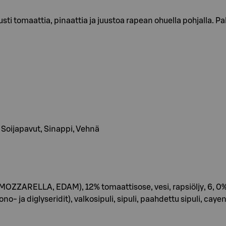
usti tomaattia, pinaattia ja juustoa rapean ohuella pohjalla. P
t, Soijapavut, Sinappi, Vehnä
ZARELLA, EDAM), 12% tomaattisose, vesi, rapsiöljy, 6, 0% t
- ja diglyseridit), valkosipuli, sipuli, paahdettu sipuli, cay