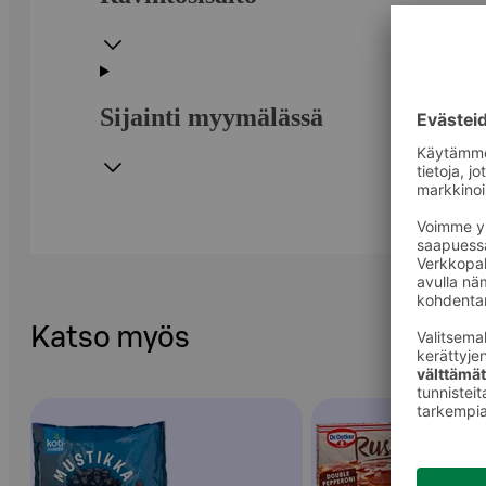
Sijainti myymälässä
Katso myös