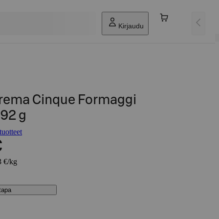
Kirjaudu
prema Cinque Formaggi
492 g
uotteet
€
3 €/kg
stapa