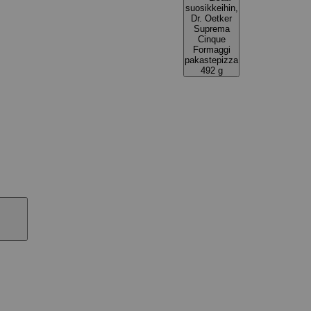
suosikkeihin,
Dr. Oetker
Suprema
Cinque
Formaggi
pakastepizza
492 g