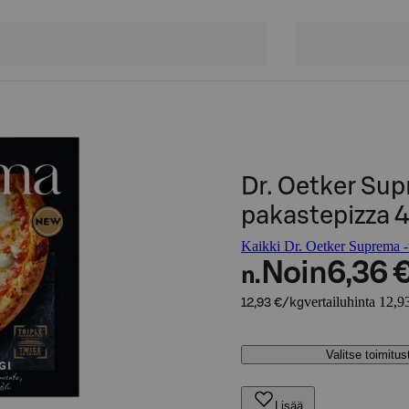
Dr. Oetker Su
pakastepizza 
Kaikki Dr. Oetker Suprema -t
Noin
6,36 
n.
vertailuhinta 12,9
12,93 €/kg
Valitse toimitu
Lisää