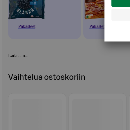
Pakasteet
Pakastepizzat
Ladataan...
Vaihtelua ostoskoriin
Ohita listaus