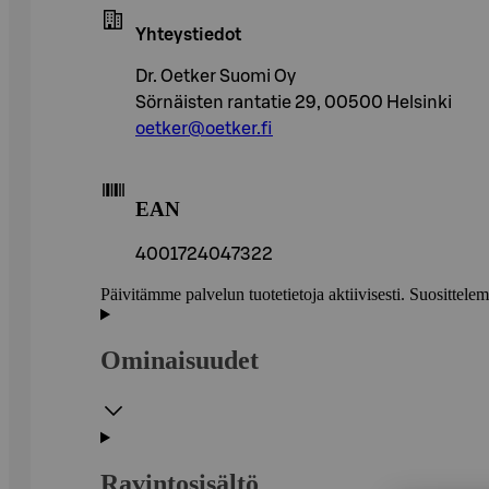
Yhteystiedot
Dr. Oetker Suomi Oy
Sörnäisten rantatie 29, 00500 Helsinki
oetker@oetker.fi
EAN
4001724047322
Päivitämme palvelun tuotetietoja aktiivisesti. Suositte
Ominaisuudet
Ravintosisältö