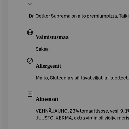
Dr. Oetker Suprema on aito premiumpizza. Taik
Valmistusmaa
Saksa
Allergeenit
Maito, Gluteenia sisältävät viljat ja -tuottee
Ainesosat
VEHNÄJAUHO, 23% tomaattisose, vesi, 9
JUUSTO, KERMA, extra virgin oliiviöljy, meri