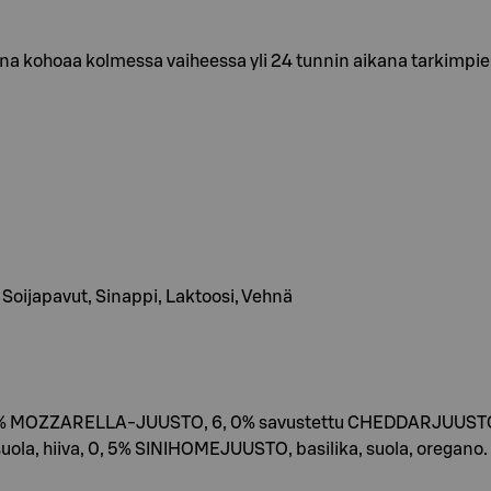
ina kohoaa kolmessa vaiheessa yli 24 tunnin aikana tarkimp
t, Soijapavut, Sinappi, Laktoosi, Vehnä
, 1% MOZZARELLA-JUUSTO, 6, 0% savustettu CHEDDARJUUST
suola, hiiva, 0, 5% SINIHOMEJUUSTO, basilika, suola, oregano.