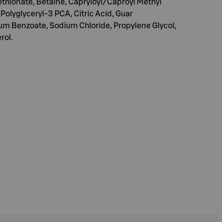
ethionate, Betaine, Capryloyl/Caproyl Methyl
olyglyceryl-3 PCA, Citric Acid, Guar
um Benzoate, Sodium Chloride, Propylene Glycol,
rol.