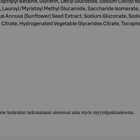
propyl Betaine, Glycerin, Decyl Glucoside, Sodium Cocoyl Is
 Lauroyl/Myristoyl Methyl Glucamide, Saccharide Isomerate, P
us Annuus (Sunflower) Seed Extract, Sodium Gluconate, Sodi
Citrate, Hydrogenated Vegetable Glycerides Citrate, Tocophe
lemme kuitenkin tarkistamaan ainesosat aina myös myyntipakkauksesta.