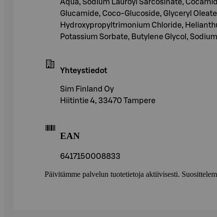
Aqua, Sodium Lauroyl Sarcosinate, Cocamido
Glucamide, Coco-Glucoside, Glyceryl Oleate,
Hydroxypropyltrimonium Chloride, Helianth
Potassium Sorbate, Butylene Glycol, Sodium 
Yhteystiedot
Sim Finland Oy
Hiitintie 4, 33470 Tampere
EAN
6417150008833
Päivitämme palvelun tuotetietoja aktiivisesti. Suositte