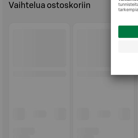
Vaihtelua ostoskoriin
Ohita listaus