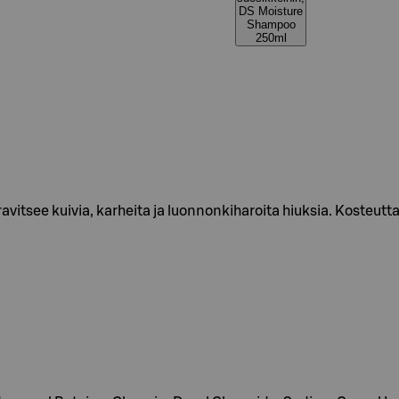
DS Moisture
Shampoo
250ml
vitsee kuivia, karheita ja luonnonkiharoita hiuksia. Kosteutt