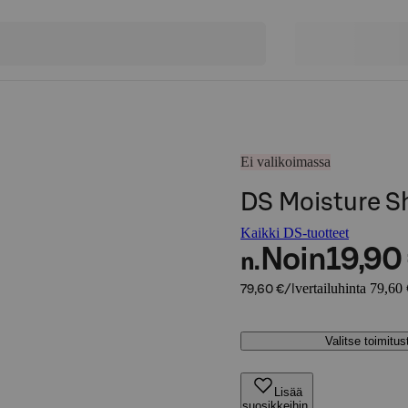
Ei valikoimassa
DS Moisture 
Kaikki DS-tuotteet
Noin
19,90
n.
vertailuhinta 79,60 
79,60 €/l
Valitse toimitu
Lisää
suosikkeihin,