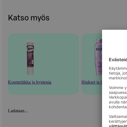
Katso myös
Kosmetiikka ja hygienia
Hiukset ja hiustenhoito
Ladataan...