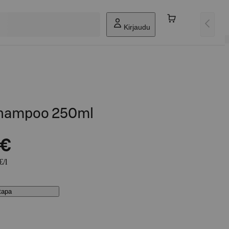
Kirjaudu
Shampoo 250ml
 €
€/l
stapa