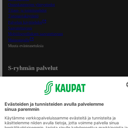
Osuuskauppojen yhteystiedot
Tilaus- ja toimitusehdot
Tietosuojakäytäntö
Palvelun käyttöehdot
Saavutettavuus
Mobiilisovelluksen saavutettavuus
Mainostajalle
Muuta evästeasetuksia
S-ryhmän palvelut
S-ryhmä
Asiakasomistajuus
Yhteishyvä Ruoka -sovellus
S-ostoslista -sovellus
Prisma.fi
Sokos.fi
S-Pankki