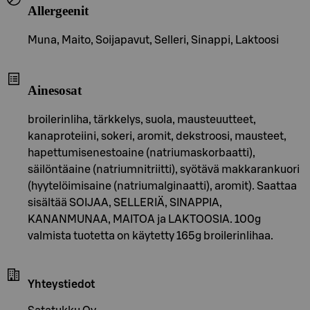
Allergeenit
Muna, Maito, Soijapavut, Selleri, Sinappi, Laktoosi
Ainesosat
broilerinliha, tärkkelys, suola, mausteuutteet,
kanaproteiini, sokeri, aromit, dekstroosi, mausteet,
hapettumisenestoaine (natriumaskorbaatti),
säilöntäaine (natriumnitriitti), syötävä makkarankuori
(hyytelöimisaine (natriumalginaatti), aromit). Saattaa
sisältää SOIJAA, SELLERIÄ, SINAPPIA,
KANANMUNAA, MAITOA ja LAKTOOSIA. 100g
valmista tuotetta on käytetty 165g broilerinlihaa.
Yhteystiedot