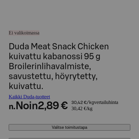
Ei valikoimassa
Duda Meat Snack Chicken
kuivattu kabanossi 95 g
Broilerinlihavalmiste,
savustettu, höyrytetty,
kuivattu.
Kaikki Duda-tuotteet
vertailuhinta
Noin
2,89 €
30,42 €/kg
n.
30,42 €/kg
Valitse toimitustapa