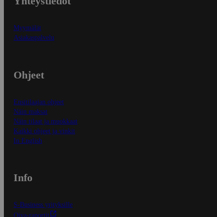
Yhteystiedot
Myymälät
Asiakaspalvelu
Ohjeet
Ensitilaajan ohjeet
Näin maksat
Näin tilaat ja muokkaat
Kaikki ohjeet ja vinkit
In English
Info
S-Business yrityksille
Oiva-raportit