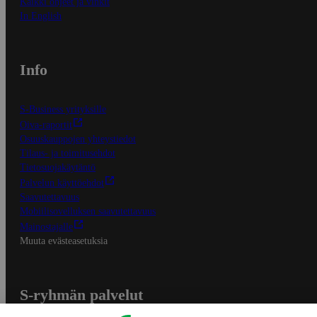
Kaikki ohjeet ja vinkit
In English
Info
S-Business yrityksille
Oiva-raportit
Osuuskauppojen yhteystiedot
Tilaus- ja toimitusehdot
Tietosuojakäytäntö
Palvelun käyttöehdot
Saavutettavuus
Mobiilisovelluksen saavutettavuus
Mainostajalle
Muuta evästeasetuksia
S-ryhmän palvelut