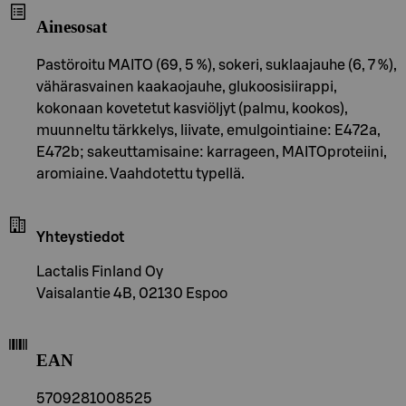
Ainesosat
Pastöroitu MAITO (69, 5 %), sokeri, suklaajauhe (6, 7 %),
vähärasvainen kaakaojauhe, glukoosisiirappi,
kokonaan kovetetut kasviöljyt (palmu, kookos),
muunneltu tärkkelys, liivate, emulgointiaine: E472a,
E472b; sakeuttamisaine: karrageen, MAITOproteiini,
aromiaine. Vaahdotettu typellä.
Yhteystiedot
Lactalis Finland Oy
Vaisalantie 4B, 02130 Espoo
EAN
5709281008525