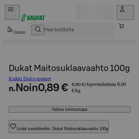
Hyppää sisältöön
Tuotteet
Dukat Maitosuklaavaahto 100g
Kaikki Dolce-tuotteet
vertailuhinta 8,90
Noin
0,89 €
8,90 €/kg
n.
€/kg
Valitse toimitustapa
Lisää suosikkeihin, Dukat Maitosuklaavaahto 100g