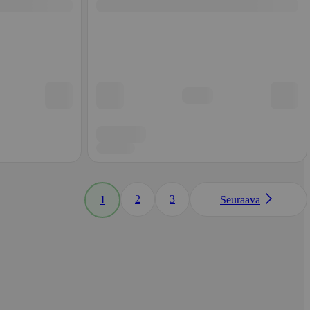
2
3
1
Seuraava