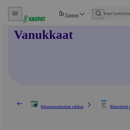
Hyppää sisältöön
Tuotteet
Vanukkaat
Maustamattomat rahkat
Maustetut 