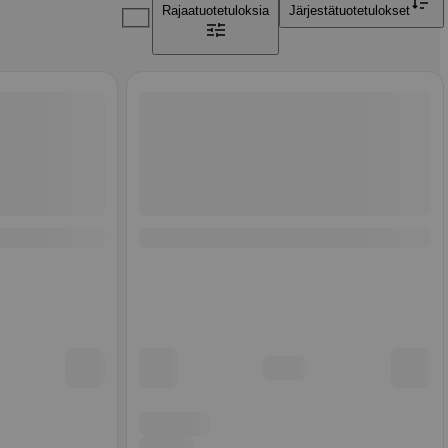
Rajaa
tuotetuloksia
Järjestä
tuotetulokset