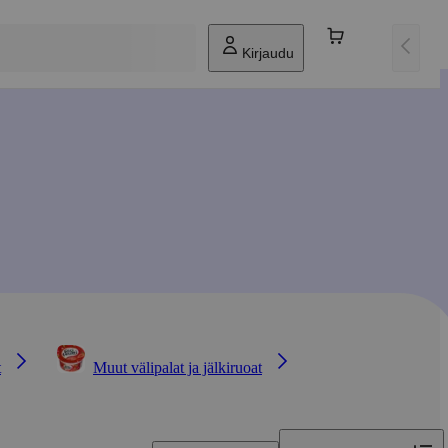
Kirjaudu
t
Muut välipalat ja jälkiruoat