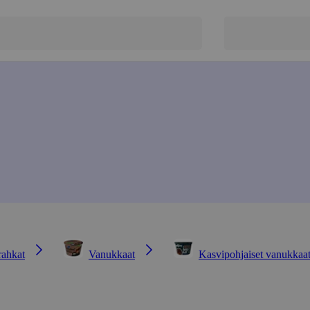
rahkat
Vanukkaat
Kasvipohjaiset vanukkaa