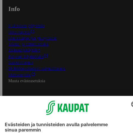
Info
S-Business yrityksille
Oiva-raportit
Osuuskauppojen yhteystiedot
Tilaus- ja toimitusehdot
Tietosuojakäytäntö
Palvelun käyttöehdot
Saavutettavuus
Mobiilisovelluksen saavutettavuus
Mainostajalle
Muuta evästeasetuksia
S-ryhmän palvelut
S-ryhmä
Asiakasomistajuus