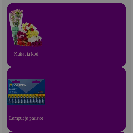
Kukat ja koti
Lamput ja paristot