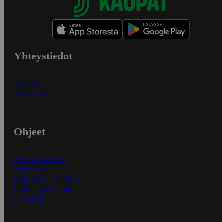
Yhteystiedot
Myymälät
Asiakaspalvelu
Ohjeet
Ensitilaajan ohjeet
Näin maksat
Näin tilaat ja muokkaat
Kaikki ohjeet ja vinkit
In English