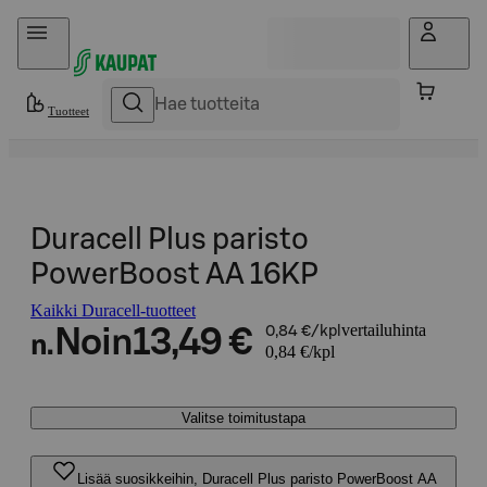
Hyppää sisältöön
Tuotteet
Duracell Plus paristo
PowerBoost AA 16KP
Kaikki Duracell-tuotteet
vertailuhinta
Noin
13,49 €
0,84 €/kpl
n.
0,84 €/kpl
Valitse toimitustapa
Lisää suosikkeihin, Duracell Plus paristo PowerBoost AA