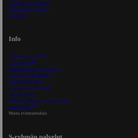
Näin tilaat ja muokkaat
Kaikki ohjeet ja vinkit
In English
Info
S-Business yrityksille
Oiva-raportit
Osuuskauppojen yhteystiedot
Tilaus- ja toimitusehdot
Tietosuojakäytäntö
Palvelun käyttöehdot
Saavutettavuus
Mobiilisovelluksen saavutettavuus
Mainostajalle
Muuta evästeasetuksia
S-ryhmän palvelut