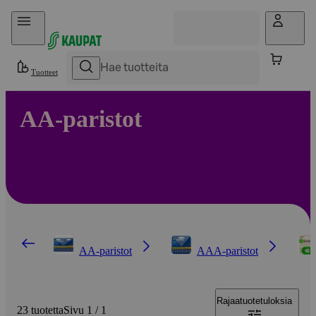
Hyppää sisältöön
Tuotteet
AA-paristot
AA-paristot
AAA-paristot
Rajaa
tuotetuloksia
23 tuotetta
Sivu 1 / 1