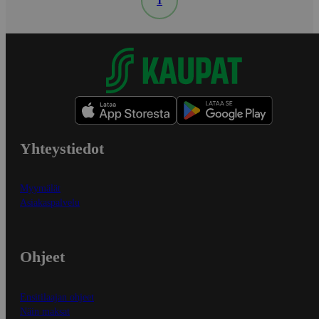
1
Yhteystiedot
Myymälät
Asiakaspalvelu
Ohjeet
Ensitilaajan ohjeet
Näin maksat