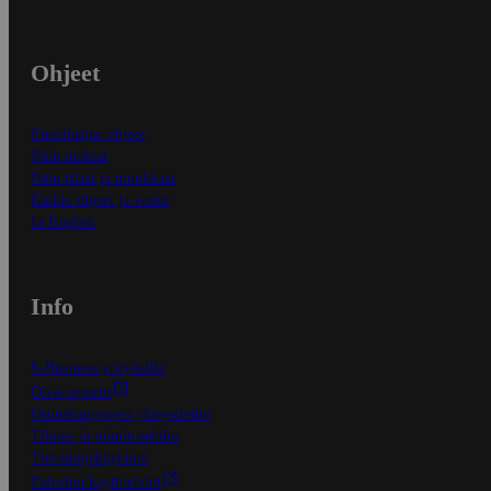
Ohjeet
Ensitilaajan ohjeet
Näin maksat
Näin tilaat ja muokkaat
Kaikki ohjeet ja vinkit
In English
Info
S-Business yrityksille
Oiva-raportit
Osuuskauppojen yhteystiedot
Tilaus- ja toimitusehdot
Tietosuojakäytäntö
Palvelun käyttöehdot