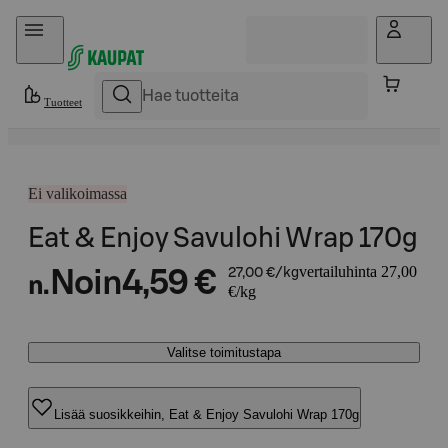
Hyppää sisältöön
Tuotteet
Ei valikoimassa
Eat & Enjoy Savulohi Wrap 170g
vertailuhinta 27,00
Noin
4,59 €
27,00 €/kg
n.
€/kg
Valitse toimitustapa
Lisää suosikkeihin, Eat & Enjoy Savulohi Wrap 170g