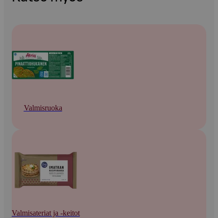
Valmisruoka
Valmisateriat ja -keitot