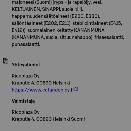
majoneesi (Suomi) (rypsi- ja rapsiöljy, vesi,
KELTUAINEN, SINAPPI, suola, tilli,
happamuudensäätöaineet (E260, E330),
säilöntäaineet (E202, E211), stabilointiaineet (E415,
E412)), suomalainen keitetty KANANMUNA
(KANANMUNA, suola, sitruunahappo), friseesalaatti,
punasalaatti.
Yhteystiedot
Ricoplaza Oy
Kraputie 4, 00890 Helsinki
https://www.eatandenjoy.fi
Valmistaja
Ricoplaza Oy
Kraputie 4, 00890 Helsinki Suomi