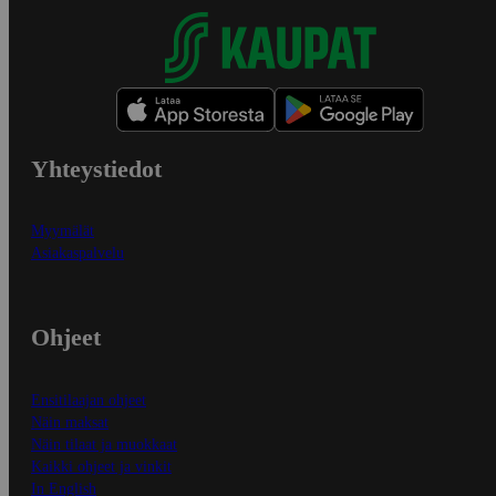
Yhteystiedot
Myymälät
Asiakaspalvelu
Ohjeet
Ensitilaajan ohjeet
Näin maksat
Näin tilaat ja muokkaat
Kaikki ohjeet ja vinkit
In English