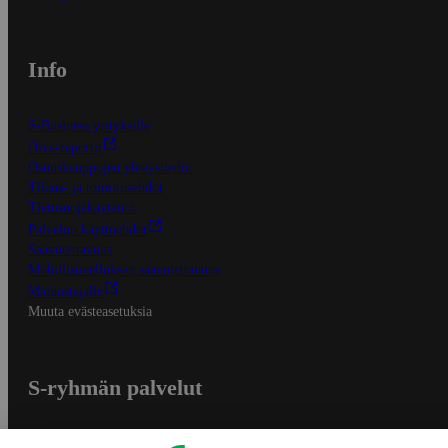
Info
S-Business yrityksille
Oiva-raportit
Osuuskauppojen yhteystiedot
Tilaus- ja toimitusehdot
Tietosuojakäytäntö
Palvelun käyttöehdot
Saavutettavuus
Mobiilisovelluksen saavutettavuus
Mainostajalle
Muuta evästeasetuksia
S-ryhmän palvelut
S-ryhmä