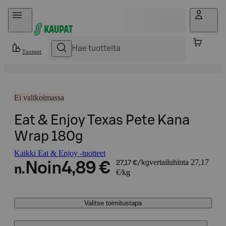
Hyppää sisältöön
Tuotteet
Ei valikoimassa
Eat & Enjoy Texas Pete Kana
Wrap 180g
Kaikki Eat & Enjoy -tuotteet
vertailuhinta 27,17
Noin
4,89 €
27,17 €/kg
n.
€/kg
Valitse toimitustapa