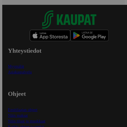
Yhteystiedot
Myymälät
Asiakaspalvelu
Ohjeet
Ensitilaajan ohjeet
Näin maksat
Näin tilaat ja muokkaat
Kaikki ohjeet ja vinkit