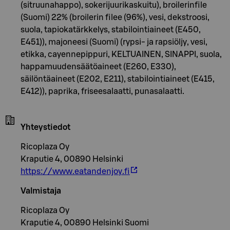
(sitruunahappo), sokerijuurikaskuitu), broilerinfile
(Suomi) 22% (broilerin filee (96%), vesi, dekstroosi,
suola, tapiokatärkkelys, stabilointiaineet (E450,
E451)), majoneesi (Suomi) (rypsi- ja rapsiöljy, vesi,
etikka, cayennepippuri, KELTUAINEN, SINAPPI, suola,
happamuudensäätöaineet (E260, E330),
säilöntäaineet (E202, E211), stabilointiaineet (E415,
E412)), paprika, friseesalaatti, punasalaatti.
Yhteystiedot
Ricoplaza Oy
Kraputie 4, 00890 Helsinki
https://www.eatandenjoy.fi
Valmistaja
Ricoplaza Oy
Kraputie 4, 00890 Helsinki Suomi