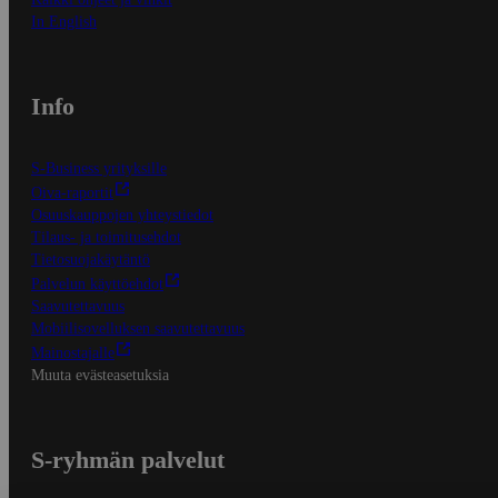
In English
Info
S-Business yrityksille
Oiva-raportit
Osuuskauppojen yhteystiedot
Tilaus- ja toimitusehdot
Tietosuojakäytäntö
Palvelun käyttöehdot
Saavutettavuus
Mobiilisovelluksen saavutettavuus
Mainostajalle
Muuta evästeasetuksia
S-ryhmän palvelut