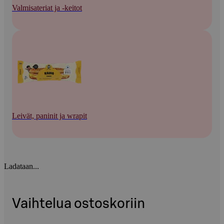
Valmisateriat ja -keitot
Leivät, paninit ja wrapit
Ladataan...
Vaihtelua ostoskoriin