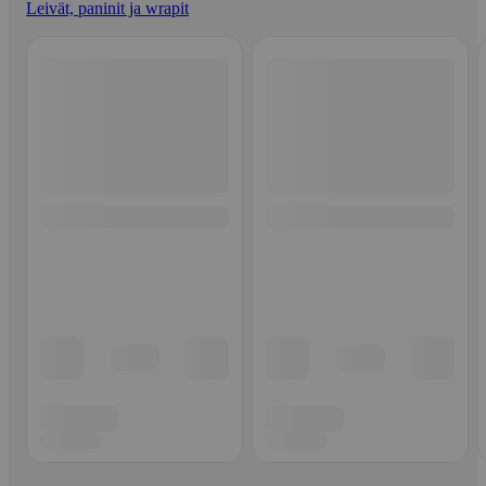
Leivät, paninit ja wrapit
Ohita listaus