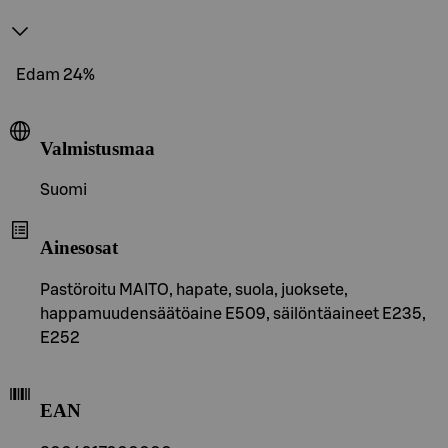
Edam 24%
Valmistusmaa
Suomi
Ainesosat
Pastöroitu MAITO, hapate, suola, juoksete,
happamuudensäätöaine E509, säilöntäaineet E235,
E252
EAN