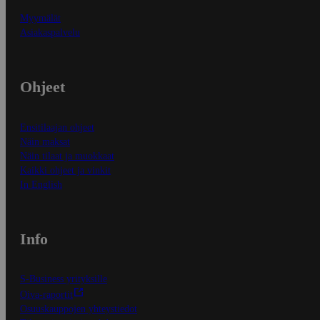
Myymälät
Asiakaspalvelu
Ohjeet
Ensitilaajan ohjeet
Näin maksat
Näin tilaat ja muokkaat
Kaikki ohjeet ja vinkit
In English
Info
S-Business yrityksille
Oiva-raportit
Osuuskauppojen yhteystiedot