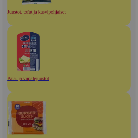
Juustot, tofut ja kasvipohjaiset
Pala- ja viipalejuustot