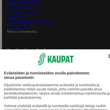
Tilaus- ja toimitusehdot
Tietosuojakäytäntö
Palvelun käyttöehdot
Saavutettavuus
Mobiilisovelluksen saavutettavuus
Mainostajalle
Muuta evästeasetuksia
S-ryhmän palvelut
S-ryhmä
Asiakasomistajuus
Yhteishyvä Ruoka -sovellus
S-ostoslista -sovellus
Prisma.fi
Sokos.fi
S-Pankki
Yhteishyvä
Sokos Hotels