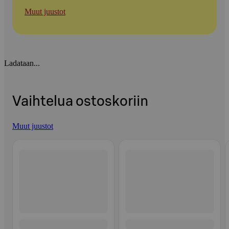
Muut juustot
Ladataan...
Vaihtelua ostoskoriin
Muut juustot
Ohita listaus