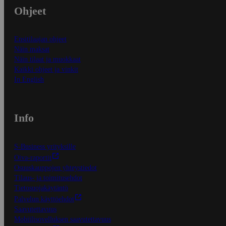
Ohjeet
Ensitilaajan ohjeet
Näin maksat
Näin tilaat ja muokkaat
Kaikki ohjeet ja vinkit
In English
Info
S-Business yrityksille
Oiva-raportit
Osuuskauppojen yhteystiedot
Tilaus- ja toimitusehdot
Tietosuojakäytäntö
Palvelun käyttöehdot
Saavutettavuus
Mobiilisovelluksen saavutettavuus