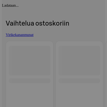
Ladataan...
Vaihtelua ostoskoriin
Virikekananmunat
Ohita listaus