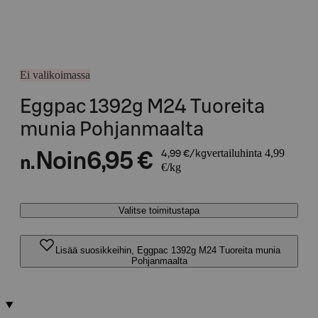
Ei valikoimassa
Eggpac 1392g M24 Tuoreita
munia Pohjanmaalta
vertailuhinta 4,99
Noin
6,95 €
4,99 €/kg
n.
€/kg
Valitse toimitustapa
Lisää suosikkeihin, Eggpac 1392g M24 Tuoreita munia
Pohjanmaalta