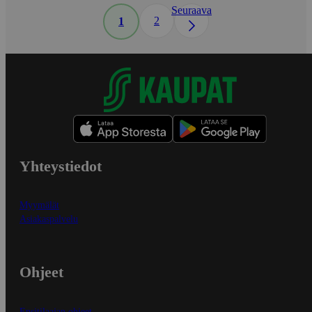
Seuraava
2
1
Yhteystiedot
Myymälät
Asiakaspalvelu
Ohjeet
Ensitilaajan ohjeet