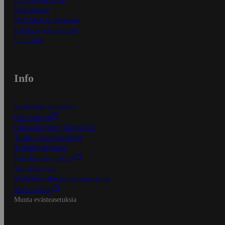
Näin maksat
Näin tilaat ja muokkaat
Kaikki ohjeet ja vinkit
In English
Info
S-Business yrityksille
Oiva-raportit
Osuuskauppojen yhteystiedot
Tilaus- ja toimitusehdot
Tietosuojakäytäntö
Palvelun käyttöehdot
Saavutettavuus
Mobiilisovelluksen saavutettavuus
Mainostajalle
Muuta evästeasetuksia