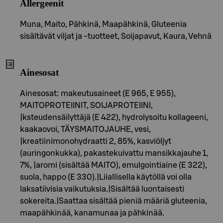
Allergeenit
Muna, Maito, Pähkinä, Maapähkinä, Gluteenia
sisältävät viljat ja -tuotteet, Soijapavut, Kaura, Vehnä
Ainesosat
Ainesosat: makeutusaineet (E 965, E 955),
MAITOPROTEIINIT, SOIJAPROTEIINI,
|ksteudensäilyttäjä (E 422), hydrolysoitu kollageeni,
kaakaovoi, TÄYSMAITOJAUHE, vesi,
|kreatiinimonohydraatti 2, 85%, kasviöljyt
(auringonkukka), pakastekuivattu mansikkajauhe 1,
7%, |aromi (sisältää MAITO), emulgointiaine (E 322),
suola, happo (E 330).|Liiallisella käytöllä voi olla
laksatiivisia vaikutuksia.|Sisältää luontaisesti
sokereita.|Saattaa sisältää pieniä määriä gluteenia,
maapähkinää, kanamunaa ja pähkinää.