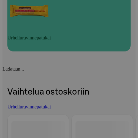
Urheiluravinnepatukat
Ladataan...
Vaihtelua ostoskoriin
Urheiluravinnepatukat
Ohita listaus