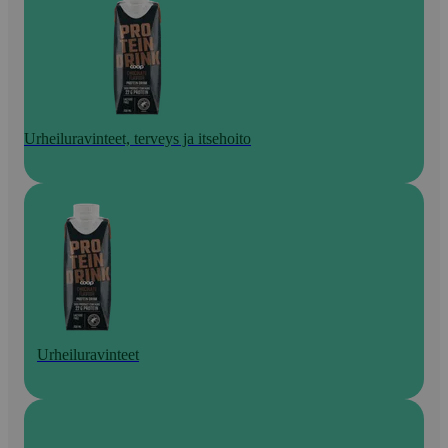
Urheiluravinteet, terveys ja itsehoito
Urheiluravinteet