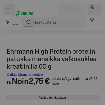
Hyppää sisältöön
Tuotteet
Ehrmann High Protein proteiini
patukka mansikka valkosuklaa
kreatiinilla 60 g
Kaikki Ehrmann-tuotteet
vertailuhinta 45,83
Noin
2,75 €
45,83 €/kg
n.
€/kg
Valitse toimitustapa