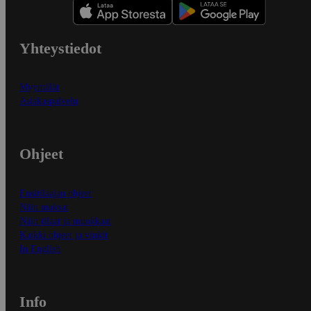
Yhteystiedot
Myymälät
Asiakaspalvelu
Ohjeet
Ensitilaajan ohjeet
Näin maksat
Näin tilaat ja muokkaat
Kaikki ohjeet ja vinkit
In English
Info