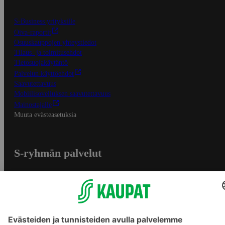
S-Business yrityksille
Oiva-raportit
Osuuskauppojen yhteystiedot
Tilaus- ja toimitusehdot
Tietosuojakäytäntö
Palvelun käyttöehdot
Saavutettavuus
Mobiilisovelluksen saavutettavuus
Mainostajalle
Muuta evästeasetuksia
S-ryhmän palvelut
S-ryhmä
Asiakasomistajuus
Yhteishyvä Ruoka -sovellus
S-ostoslista -sovellus